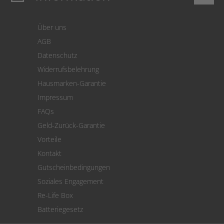
Login
Warenkorb
Über uns
Zahlung
AGB
Versand
Datenschutz
Warenrücksendung
Widerrufsbelehrung
SEPA-Lastschrift
Hausmarken-Garantie
Versandkostenrechner
Impressum
Cookie Einstellungen
FAQs
Geld-Zurück-Garantie
Vorteile
Kontakt
Gutscheinbedingungen
Soziales Engagement
Re-Life Box
Batteriegesetz