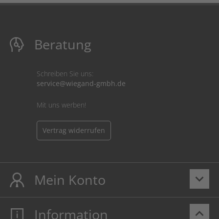
Beratung
Schreiben Sie uns:
service@wiegand-gmbh.de
Mit uns werben!
Vertrag widerrufen
Mein Konto
keyboard_arrow_down
Information
keyboard_arrow_up
Mein Konto