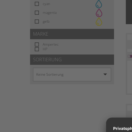
cyan
magenta
gelb
MARKE
Ampertec
HP
SORTIERUNG