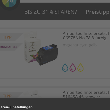
BIS ZU 31% SPAREN?
Preistipp
Ampertec Tinte ersetzt 
C6578A No 78 3-farbig
magenta
,
cyan
,
gelb
Ampertec Tinte ersetzt 
51645A 45 schwarz
schwarz