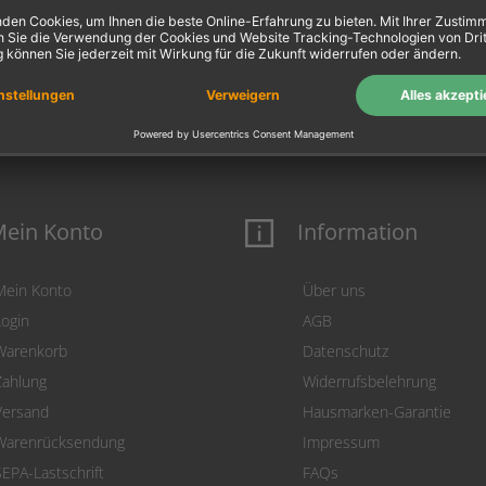
1X
ein Konto
Information
Mein Konto
Über uns
Login
AGB
Warenkorb
Datenschutz
Zahlung
Widerrufsbelehrung
Versand
Hausmarken-Garantie
Warenrücksendung
Impressum
SEPA-Lastschrift
FAQs