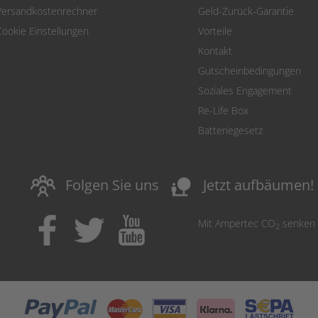
Versandkostenrechner
Geld-Zurück-Garantie
Cookie Einstellungen
Vorteile
Kontakt
Gutscheinbedingungen
Soziales Engagement
Re-Life Box
Batteriegesetz
nature_people
Folgen Sie uns
Jetzt aufbäumen!
Mit Ampertec CO
senken
2