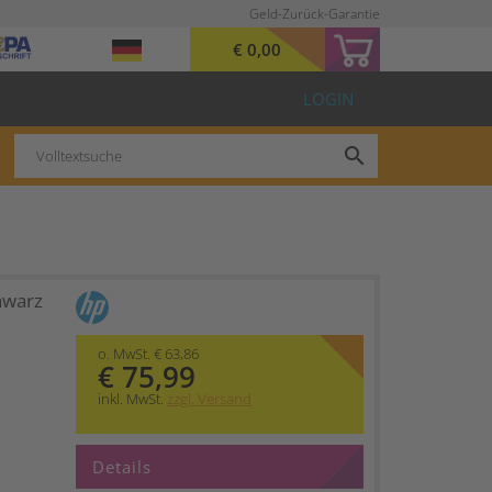
Geld-Zurück-Garantie
€ 0,00
LOGIN
search
hwarz
o. MwSt. € 63,86
€ 75,99
inkl. MwSt.
zzgl. Versand
Details