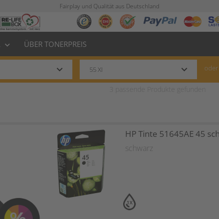
Fairplay und Qualität aus Deutschland
L
ÜBER TONERPREIS
keyboard_arrow_down
keyboard_arrow_down
keyboard_arrow_down
oder
3
passende Produkte gefunden
HP Tinte 51645AE 45 sc
schwarz
1X