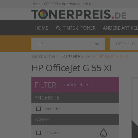
Über 1.000.000 zufriedene Kunden
HOME
TINTE & TONER
ANDERE ARTIKE
search
keyboard_arrow_down
Sie sind hier:
Startseite
»
HP >>
OfficeJet G 55 XI
HP OfficeJet G 55 XI
FILTER
- zurücksetzen
ANGEBOTE
Ampertec
FARBE
schwarz