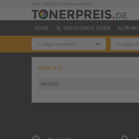
Oltre 1.000.000 di clienti soddisfatti
HOME
INCHIOSTRO E TONER
ALTRI AR
search
keyboard_arrow_down
serie A-Z
WEITERE...