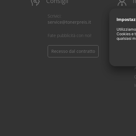
Consigli
I
Scrivici:
service@tonerpreis.it
C
Fate pubblicità con noi!
Recesso dal contratto