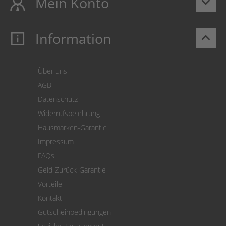
Mein Konto
keyboard_arrow_down
Information
keyboard_arrow_up
Mein Konto
Login
Warenkorb
Über uns
Zahlung
AGB
Versand
Datenschutz
Warenrücksendung
Widerrufsbelehrung
SEPA-Lastschrift
Hausmarken-Garantie
Versandkostenrechner
Impressum
Cookie Einstellungen
FAQs
Geld-Zurück-Garantie
Vorteile
Kontakt
Gutscheinbedingungen