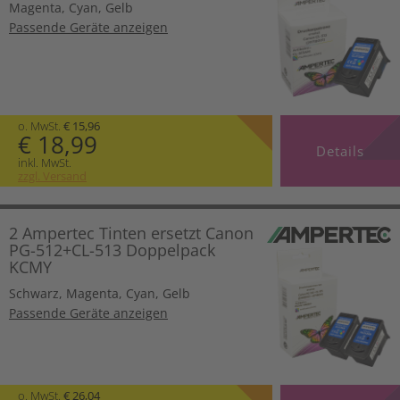
Magenta
,
Cyan
,
Gelb
Passende Geräte anzeigen
o. MwSt.
€ 15,96
€ 18,99
Details
inkl. MwSt.
zzgl. Versand
2 Ampertec Tinten ersetzt Canon
PG-512+CL-513 Doppelpack
KCMY
Schwarz
,
Magenta
,
Cyan
,
Gelb
Passende Geräte anzeigen
o. MwSt.
€ 26,04