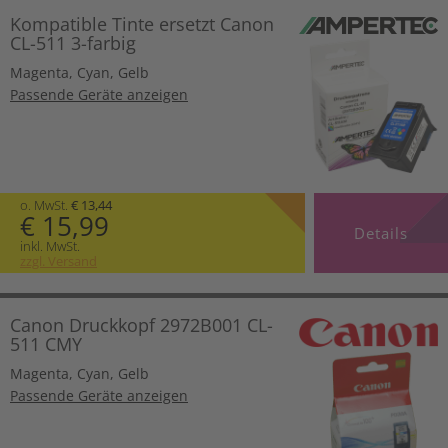
Kompatible Tinte ersetzt Canon
CL-511 3-farbig
Magenta
,
Cyan
,
Gelb
Passende Geräte anzeigen
o. MwSt.
€ 13,44
€ 15,99
Details
inkl. MwSt.
zzgl. Versand
Canon Druckkopf 2972B001 CL-
511 CMY
Magenta
,
Cyan
,
Gelb
Passende Geräte anzeigen