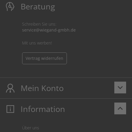
Beratung
Schreiben Sie uns:
service@wiegand-gmbh.de
Mit uns werben!
Vertrag widerrufen
Mein Konto
keyboard_arrow_down
Information
keyboard_arrow_up
Mein Konto
Login
Warenkorb
Über uns
Zahlung