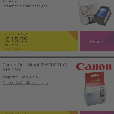
Schwarz
Passende Geräte anzeigen
o. MwSt.
€ 13,44
€ 15,99
Details
inkl. MwSt.
zzgl. Versand
Canon Druckkopf 2971B001 CL-
513 CMY
Magenta
,
Cyan
,
Gelb
Passende Geräte anzeigen
o. MwSt.
€ 23,52