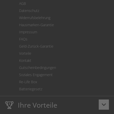
AGB
Versand
Datenschutz
Warenrücksendung
Widerrufsbelehrung
SEPA-Lastschrift
Hausmarken-Garantie
Versandkostenrechner
Impressum
Cookie Einstellungen
FAQs
Geld-Zurück-Garantie
Vorteile
Kontakt
Gutscheinbedingungen
Soziales Engagement
Re-Life Box
Batteriegesetz
Ihre Vorteile
keyboard_arrow_down