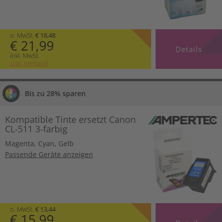
o. MwSt.
€ 18,48
€ 21,99
Details
inkl. MwSt.
zzgl. Versand
Bis zu 28% sparen
Kompatible Tinte ersetzt Canon
CL-511 3-farbig
Magenta
,
Cyan
,
Gelb
Passende Geräte anzeigen
o. MwSt.
€ 13,44
€ 15,99