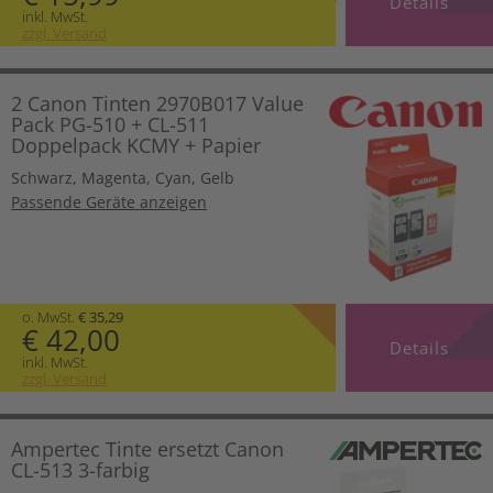
Details
inkl. MwSt.
zzgl. Versand
2 Canon Tinten 2970B017 Value
Pack PG-510 + CL-511
Doppelpack KCMY + Papier
Schwarz
,
Magenta
,
Cyan
,
Gelb
Passende Geräte anzeigen
o. MwSt.
€ 35,29
€ 42,00
Details
inkl. MwSt.
zzgl. Versand
Ampertec Tinte ersetzt Canon
CL-513 3-farbig