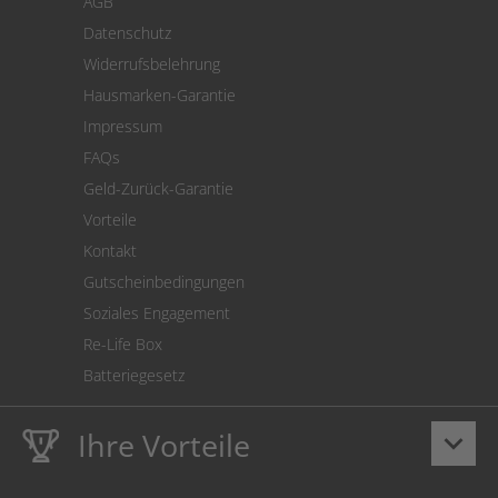
AGB
Versand
Datenschutz
Warenrücksendung
Widerrufsbelehrung
SEPA-Lastschrift
Hausmarken-Garantie
Versandkostenrechner
Impressum
Cookie Einstellungen
FAQs
Geld-Zurück-Garantie
Vorteile
Kontakt
Gutscheinbedingungen
Soziales Engagement
Re-Life Box
Batteriegesetz
Ihre Vorteile
keyboard_arrow_down