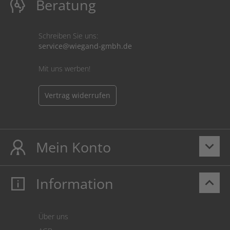
Beratung
Schreiben Sie uns:
service@wiegand-gmbh.de
Mit uns werben!
Vertrag widerrufen
Mein Konto
keyboard_arrow_down
Information
keyboard_arrow_up
Mein Konto
Login
Warenkorb
Über uns
Zahlung