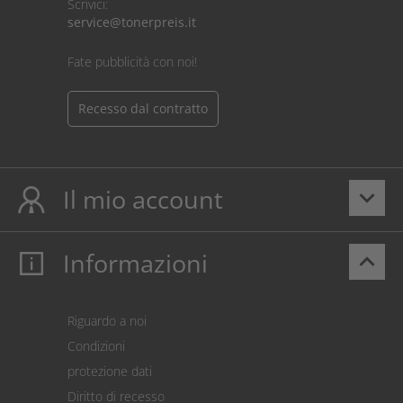
Scrivici:
service@tonerpreis.it
Fate pubblicità con noi!
Recesso dal contratto
Il mio account
keyboard_arrow_down
Informazioni
keyboard_arrow_up
Il mio account
Login
Carrello prodotti
Riguardo a noi
Pagamento
Condizioni
Spedizione
protezione dati
Restituzione della merce
Diritto di recesso