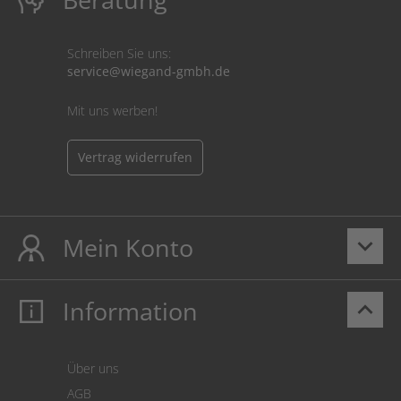
Schreiben Sie uns:
service@wiegand-gmbh.de
Mit uns werben!
Vertrag widerrufen
Mein Konto
keyboard_arrow_down
Information
keyboard_arrow_up
Mein Konto
Login
Warenkorb
Über uns
Zahlung
AGB