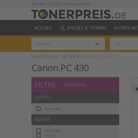
Plus de 1.000.000 clients satisfaits
ACCUEIL
ENCRES & TONERS
AUTRES AR
search
keyboard_arrow_down
Vous êtes ici:
Accueil
»
Canon >>
PC 430
Canon PC 430
FILTRE
- Réinitialiser
OFFRES
Ampertec
MARKE
Ampertec
Canon