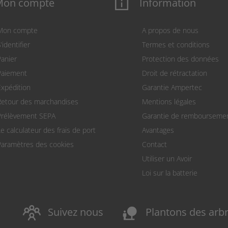
Mon compte
Information
Mon compte
A propos de nous
’identifier
Termes et conditions
Panier
Protection des données
Paiement
Droit de rétractation
Expédition
Garantie Ampertec
Retour des marchandises
Mentions légales
Prélèvement SEPA
Garantie de rembourseme
Le calculateur des frais de port
Avantages
Paramètres des cookies
Contact
Utiliser un Avoir
Loi sur la batterie
nature_people
Suivez nous
Plantons des arb