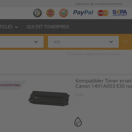
Garantie de remboursement
TICLES
QUI EST TONERPREIS
keyboard_arrow_down
keyboard_arrow_down
keyboard_arrow_down
où
4
Produits appropriés trouvés
Kompatibler Toner erset
Canon 1491A003 E30 no
noir
1X