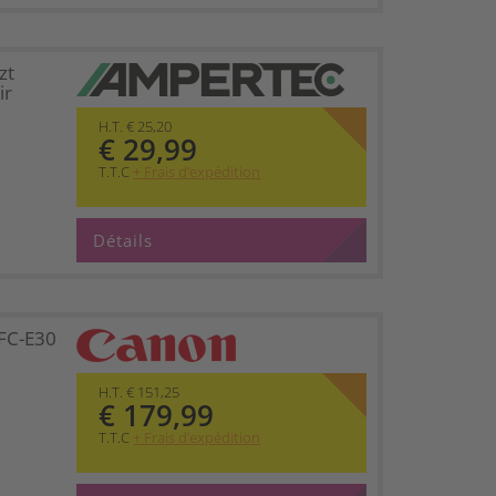
zt
ir
H.T. € 25,20
€ 29,99
T.T.C
+ Frais d’expédition
Détails
FC-E30
H.T. € 151,25
€ 179,99
T.T.C
+ Frais d’expédition