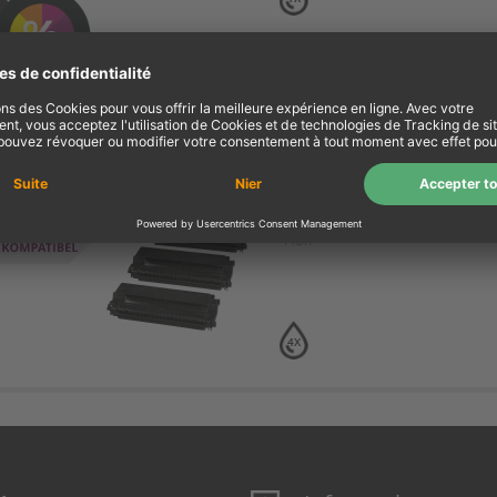
env. 31% d’économie?
Achetez
4 Kompatible Toner erse
Canon E30 Multipack noi
noir
4X