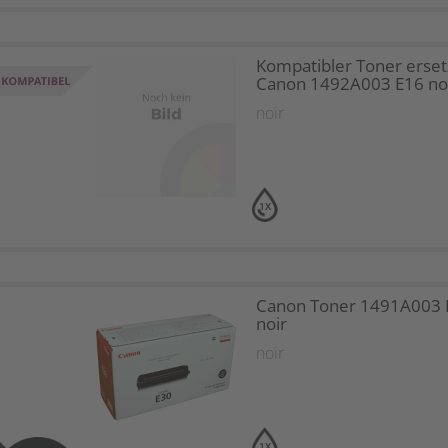
Kompatibler Toner erset
Canon 1492A003 E16 no
noir
1X
Canon Toner 1491A003 
noir
noir
1X