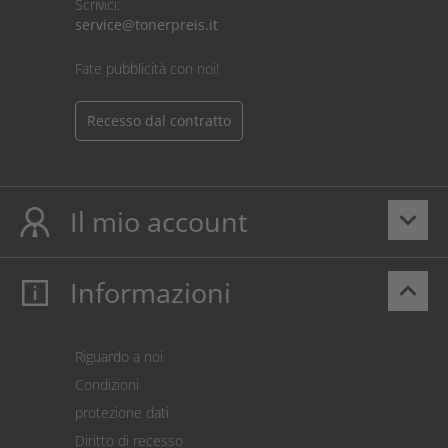
Scrivici:
service@tonerpreis.it
Fate pubblicità con noi!
Recesso dal contratto
Il mio account
keyboard_arrow_down
Informazioni
keyboard_arrow_up
Il mio account
Login
Carrello prodotti
Riguardo a noi
Pagamento
Condizioni
Spedizione
protezione dati
Restituzione della merce
Diritto di recesso