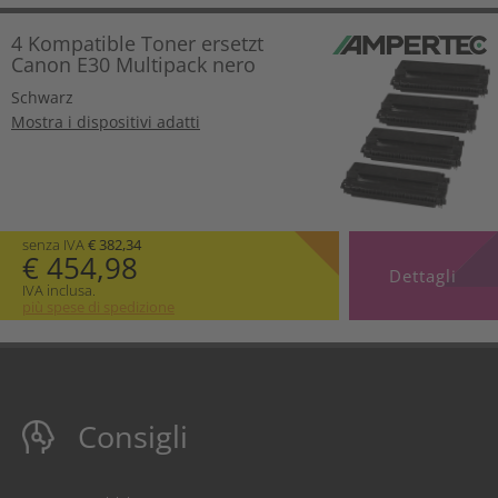
4 Kompatible Toner ersetzt
Canon E30 Multipack nero
Schwarz
Mostra i dispositivi adatti
senza IVA
€ 382,34
€ 454,98
Dettagli
IVA inclusa.
più spese di spedizione
Consigli