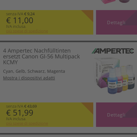
senza IVA
€ 9,24
€ 11,00
Dettagli
IVA inclusa.
più spese di spedizione
4 Ampertec Nachfülltinten
ersetzt Canon GI-56 Multipack
KCMY
Cyan
,
Gelb
,
Schwarz
,
Magenta
Mostra i dispositivi adatti
senza IVA
€ 43,69
€ 51,99
Dettagli
IVA inclusa.
più spese di spedizione