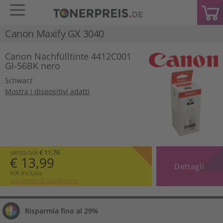
Canon Maxify GX 3040
Canon Nachfülltinte 4412C001
GI-56BK nero
Schwarz
Mostra i dispositivi adatti
senza IVA
€ 11,76
€ 13,99
Dettagli
IVA inclusa.
più spese di spedizione
Risparmia fino al 29%