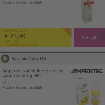
Mostra i dispositivi adatti
senza IVA
€ 20,16
€ 23,99
Dettagli
IVA inclusa.
più spese di spedizione
Risparmia fino al 55%
Ampertec Nachfülltinte ersetzt
Canon GI-56Y giallo
Gelb
Mostra i dispositivi adatti