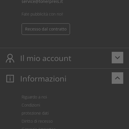
service@tonerpreis.it
Fate pubblicità con noi!
Recesso dal contratto
Il mio account
keyboard_arrow_down
Informazioni
keyboard_arrow_up
Il mio account
Login
Carrello prodotti
Riguardo a noi
Pagamento
Condizioni
Spedizione
protezione dati
Restituzione della merce
Diritto di recesso
Addebito diretto SEPA