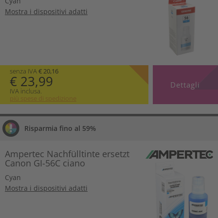
Cyan
Mostra i dispositivi adatti
senza IVA
€ 20,16
€ 23,99
Dettagli
IVA inclusa.
più spese di spedizione
Risparmia fino al 59%
Ampertec Nachfülltinte ersetzt
Canon GI-56C ciano
Cyan
Mostra i dispositivi adatti