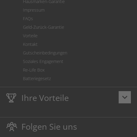
Hausmarken-Garantie
Versandkostenrechner
Impressum
Cookie Einstellungen
FAQs
Geld-Zurück-Garantie
Vorteile
Kontakt
Gutscheinbedingungen
Soziales Engagement
Re-Life Box
Batteriegesetz
Ihre Vorteile
keyboard_arrow_down
Lebenslange
Hausmarke Garantie
auf Toner und Tinte
schützt auch Ihren Drucker.
Folgen Sie uns
Umweltfreundlich dadurch Abfallvermeidung.