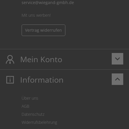
service@wiegand-gmbh.de
Mit uns werben!
Vertrag widerrufen
Mein Konto
keyboard_arrow_down
Information
keyboard_arrow_up
Mein Konto
Login
Warenkorb
Über uns
Zahlung
AGB
Versand
Datenschutz
Warenrücksendung
Widerrufsbelehrung
SEPA-Lastschrift