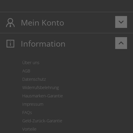
Mein Konto
keyboard_arrow_down
Information
keyboard_arrow_up
Mein Konto
Login
Warenkorb
Über uns
Zahlung
AGB
Versand
Datenschutz
Warenrücksendung
Widerrufsbelehrung
SEPA-Lastschrift
Hausmarken-Garantie
Versandkostenrechner
Impressum
Cookie Einstellungen
FAQs
Geld-Zurück-Garantie
Vorteile