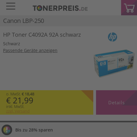
Canon LBP-250
HP Toner C4092A 92A schwarz
Schwarz
Passende Geräte anzeigen
o. MwSt.
€ 18,48
€ 21,99
Details
inkl. MwSt.
zzgl. Versand
Bis zu 28% sparen