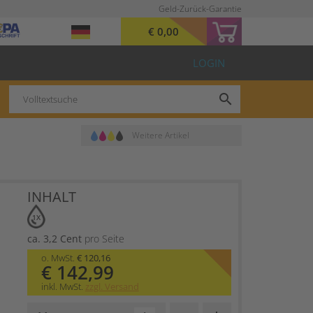
Geld-Zurück-Garantie
€ 0,00
LOGIN
search
Weitere Artikel
INHALT
1X
ca. 3,2 Cent
pro Seite
o. MwSt.
€ 120,16
€ 142,99
inkl. MwSt.
zzgl. Versand