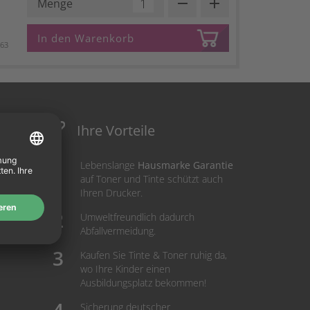
remove
add
Menge
In den Warenkorb
263
Ihre Vorteile
Lebenslange
Hausmarke Garantie
auf Toner und Tinte schützt auch
Ihren Drucker.
Umweltfreundlich dadurch
Abfallvermeidung.
Kaufen Sie Tinte & Toner ruhig da,
wo Ihre Kinder einen
Ausbildungsplatz bekommen!
Sicherung deutscher