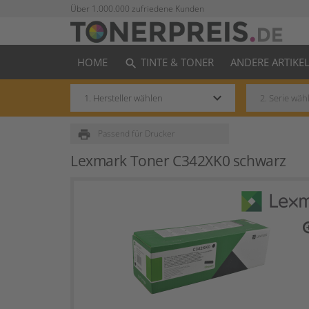
Über 1.000.000 zufriedene Kunden
HOME
TINTE & TONER
ANDERE ARTIKE
search
keyboard_arrow_down
print
Passend für Drucker
Lexmark Toner C342XK0 schwarz
zo