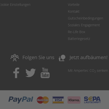
Cookie Einstellungen
Vorteile
Kontakt
Gutscheinbedingungen
Soziales Engagement
Re-Life Box
Batteriegesetz
nature_people
Folgen Sie uns
Jetzt aufbäumen!
Mit Ampertec CO
senken
2