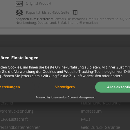
Original Produkt
Kapazität: bis zu 4500 Seiten
Angaben zum Hersteller:
Lexmark Deutschland GmbH, Dornhofstraße 44, 63
Neu-Isenburg, Deutschland, E-Mail: internet@lexmark.de
ein Konto
Information
Mein Konto
Über uns
Login
AGB
Warenkorb
Datenschutz
Zahlung
Widerrufsbelehrung
Versand
Hausmarken-Garantie
Warenrücksendung
Impressum
SEPA-Lastschrift
FAQs
Versandkostenrechner
Geld-Zurück-Garantie