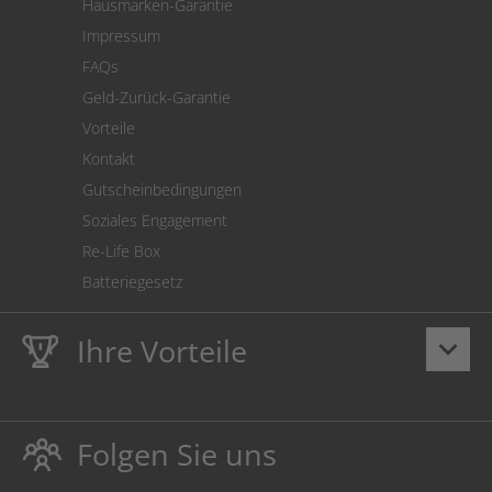
Hausmarken-Garantie
Versandkostenrechner
Impressum
Cookie Einstellungen
FAQs
Geld-Zurück-Garantie
Vorteile
Kontakt
Gutscheinbedingungen
Soziales Engagement
Re-Life Box
Batteriegesetz
Ihre Vorteile
keyboard_arrow_down
Lebenslange
Hausmarke Garantie
auf Toner und Tinte
schützt auch Ihren Drucker.
Folgen Sie uns
Umweltfreundlich dadurch Abfallvermeidung.