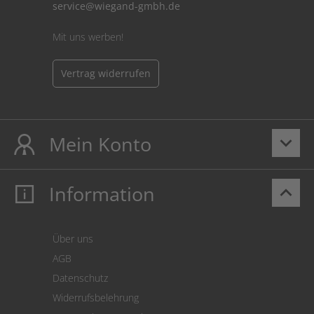
service@wiegand-gmbh.de
Mit uns werben!
Vertrag widerrufen
Mein Konto
keyboard_arrow_down
Information
keyboard_arrow_up
Mein Konto
Login
Warenkorb
Über uns
Zahlung
AGB
Versand
Datenschutz
Warenrücksendung
Widerrufsbelehrung
SEPA-Lastschrift