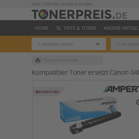
Über 1.000.000 zufriedene Kunden
HOME
TINTE & TONER
ANDERE ARTIKE
search
keyboard_arrow_down
print
Passend für Drucker
Kompatibler Toner ersetzt Canon 0
zo