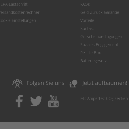
SEPA-Lastschrift
FAQs
Versandkostenrechner
Geld-Zurück-Garantie
Cookie Einstellungen
Vorteile
Kontakt
Gutscheinbedingungen
Soziales Engagement
Re-Life Box
Batteriegesetz
nature_people
Folgen Sie uns
Jetzt aufbäumen!
Mit Ampertec CO
senken
2