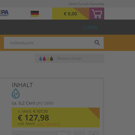
Geld-Zurück-Garantie
€ 0,00
LOGIN
search
Weitere Artikel
INHALT
1X
ca. 0,2 Cent
pro Seite
o. MwSt.
€ 107,55
€ 127,98
inkl. MwSt.
zzgl. Versand