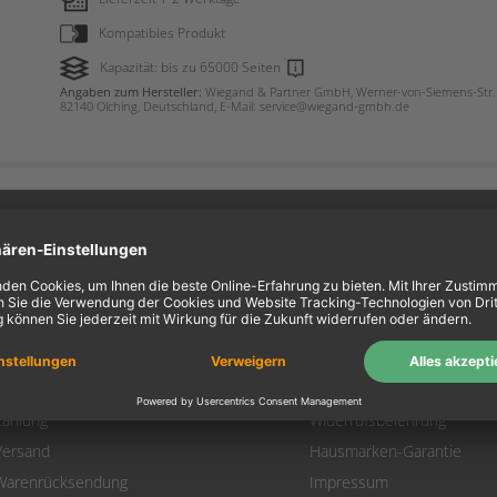
Kompatibles Produkt
Kapazität: bis zu 65000 Seiten
Angaben zum Hersteller:
Wiegand & Partner GmbH, Werner-von-Siemens-Str. 
82140 Olching, Deutschland, E-Mail: service@wiegand-gmbh.de
ein Konto
Information
Mein Konto
Über uns
Login
AGB
Warenkorb
Datenschutz
Zahlung
Widerrufsbelehrung
Versand
Hausmarken-Garantie
Warenrücksendung
Impressum