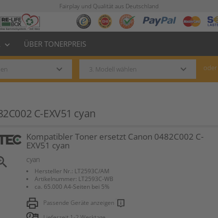
Fairplay und Qualität aus Deutschland
L
ÜBER TONERPREIS
keyboard_arrow_down
keyboard_arrow_down
keyboard_arrow_down
oder
482C002 C-EXV51 cyan
Kompatibler Toner ersetzt Canon 0482C002 C-
EXV51 cyan
om_in
cyan
Hersteller Nr.: LT2593C/AM
Artikelnummer: LT2593C-WB
ca. 65.000 A4-Seiten bei 5%
Passende Geräte anzeigen
Lieferzeit 1-2 Werktage