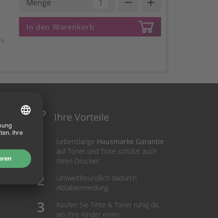
remove
add
Menge
In den Warenkorb
6,
Ihre Vorteile
Lebenslange
Hausmarke Garantie
auf Toner und Tinte schützt auch
Ihren Drucker.
Umweltfreundlich dadurch
Abfallvermeidung.
Kaufen Sie Tinte & Toner ruhig da,
wo Ihre Kinder einen