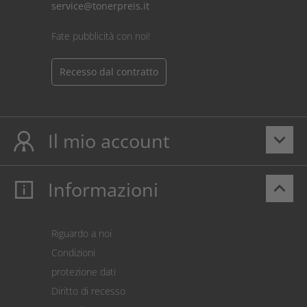
service@tonerpreis.it
Fate pubblicità con noi!
Recesso dal contratto
Il mio account
keyboard_arrow_down
Informazioni
keyboard_arrow_up
Il mio account
Login
Carrello prodotti
Riguardo a noi
Pagamento
Condizioni
Spedizione
protezione dati
Restituzione della merce
Diritto di recesso
Addebito diretto SEPA