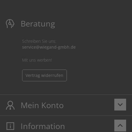
Beratung
Schreiben Sie uns:
service@wiegand-gmbh.de
Mit uns werben!
Vertrag widerrufen
Mein Konto
keyboard_arrow_down
Information
keyboard_arrow_up
Mein Konto