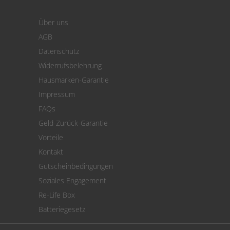
Login
Warenkorb
Über uns
Zahlung
AGB
Versand
Datenschutz
Warenrücksendung
Widerrufsbelehrung
SEPA-Lastschrift
Hausmarken-Garantie
Versandkostenrechner
Impressum
Cookie Einstellungen
FAQs
Geld-Zurück-Garantie
Vorteile
Kontakt
Gutscheinbedingungen
Soziales Engagement
Re-Life Box
Batteriegesetz