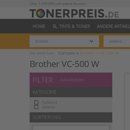
Über 1.000.000 zufriedene Kunden
HOME
TINTE & TONER
ANDERE ARTIKE
search
keyboard_arrow_down
Sie sind hier:
Startseite
»
Brother >>
VC-500 W
Brother VC-500 W
FILTER
- zurücksetzen
KATEGORIE
Farbband
Zubehör
SORTIERUNG