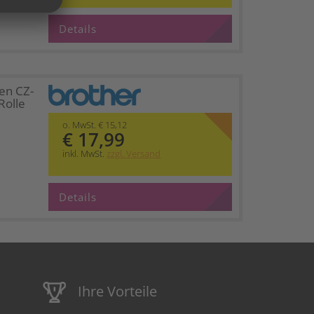
Details
en CZ-
Rolle
o. MwSt. € 15,12
€ 17,99
inkl. MwSt.
zzgl. Versand
Details
Ihre Vorteile