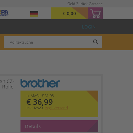
Geld-Zurück-Garantie
€ 0,00
LOGIN
search
en CZ-
 Rolle
o. MwSt. € 31,08
€ 36,99
inkl. MwSt.
zzgl. Versand
Details