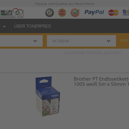
Fairplay und Qualität aus Deutschland
L
ÜBER TONERPREIS
keyboard_arrow_down
keyboard_arrow_down
keyboard_arrow_down
oder
6
passende Produkte gefunden
Brother PT Endlosetikett
1005 weiß 5m x 50mm 1