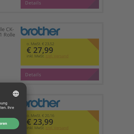
Details
le CK-
 Rolle
o. MwSt. € 23,52
€ 27,99
inkl. MwSt.
zzgl. Versand
Details
en CZ-
 Rolle
o. MwSt. € 20,16
€ 23,99
inkl. MwSt.
zzgl. Versand