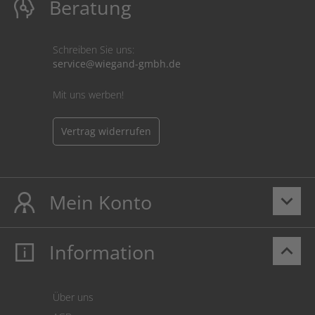
Beratung
Schreiben Sie uns:
service@wiegand-gmbh.de
Mit uns werben!
Vertrag widerrufen
Mein Konto
keyboard_arrow_down
Information
keyboard_arrow_up
Mein Konto
Login
Warenkorb
Über uns
Zahlung