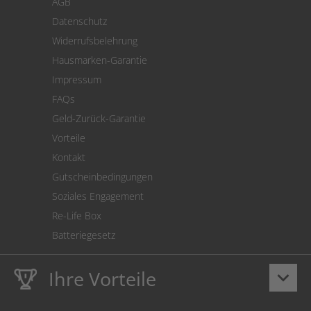
AGB
Versand
Datenschutz
Warenrücksendung
Widerrufsbelehrung
SEPA-Lastschrift
Hausmarken-Garantie
Versandkostenrechner
Impressum
Cookie Einstellungen
FAQs
Geld-Zurück-Garantie
Vorteile
Kontakt
Gutscheinbedingungen
Soziales Engagement
Re-Life Box
Batteriegesetz
Ihre Vorteile
keyboard_arrow_down