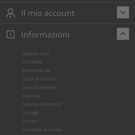
Il mio account
keyboard_arrow_down
Informazioni
keyboard_arrow_up
Il mio account
Login
Carrello prodotti
Riguardo a noi
Pagamento
Condizioni
Spedizione
protezione dati
Restituzione della merce
Diritto di recesso
Addebito diretto SEPA
Garanzia Ampertec
Calcolatore dei costi
Impronta
Impostazioni dei cookie
Garanzia di rimborso
Vantaggi
Contatto
Condizioni del buono