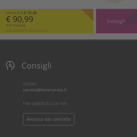
senza IVA
€ 76,46
€ 90,99
Dettagli
IVA inclusa.
più spese di spedizione
Consigli
Scrivici:
service@tonerpreis.it
Fate pubblicità con noi!
Recesso dal contratto