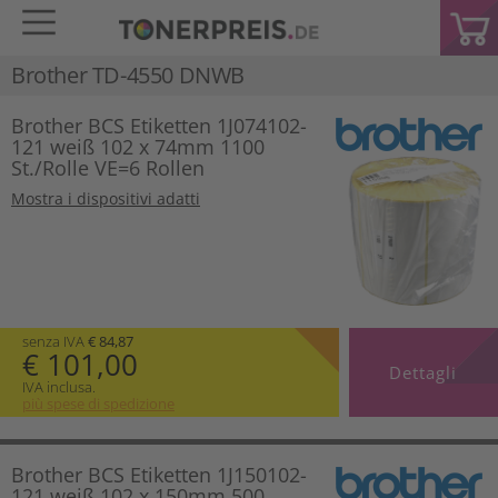
Brother TD-4550 DNWB
Brother BCS Etiketten 1J074102-
121 weiß 102 x 74mm 1100
St./Rolle VE=6 Rollen
Mostra i dispositivi adatti
senza IVA
€ 84,87
€ 101,00
Dettagli
IVA inclusa.
più spese di spedizione
Brother BCS Etiketten 1J150102-
121 weiß 102 x 150mm 500