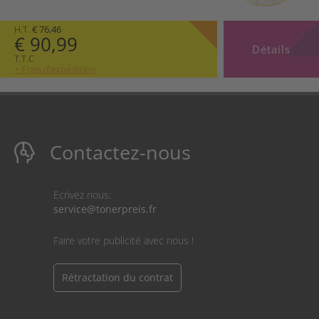
H.T.
€ 76,46
€ 90,99
Détails
T.T.C
+ Frais d’expédition
Contactez-nous
Ecrivez nous:
service@tonerpreis.fr
Faire votre publicité avec nous !
Rétractation du contrat