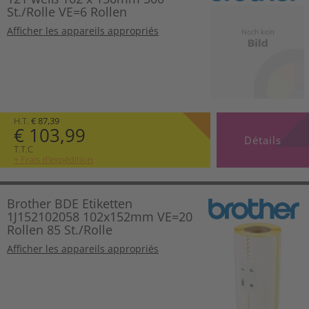
St./Rolle VE=6 Rollen
Afficher les appareils appropriés
H.T.
€ 87,39
€ 103,99
Détails
T.T.C
+ Frais d’expédition
Brother BDE Etiketten
1J152102058 102x152mm VE=20
Rollen 85 St./Rolle
Afficher les appareils appropriés