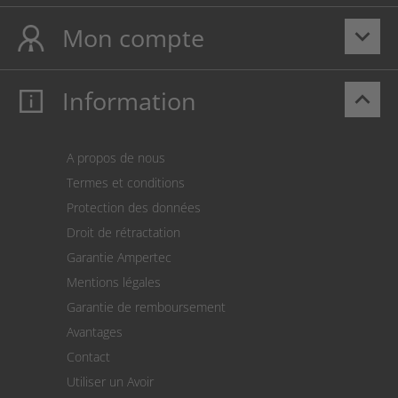
Mon compte
keyboard_arrow_down
Information
keyboard_arrow_up
Mon compte
S’identifier
Panier
A propos de nous
Paiement
Termes et conditions
Expédition
Protection des données
Retour des marchandises
Droit de rétractation
Prélèvement SEPA
Garantie Ampertec
Le calculateur des frais de port
Mentions légales
Paramètres des cookies
Garantie de remboursement
Avantages
Contact
Utiliser un Avoir