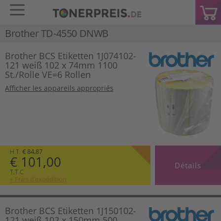
Brother TD-4550 DNWB
Brother BCS Etiketten 1J074102-
121 weiß 102 x 74mm 1100
St./Rolle VE=6 Rollen
Afficher les appareils appropriés
H.T.
€ 84,87
€ 101,00
Détails
T.T.C
+ Frais d’expédition
Brother BCS Etiketten 1J150102-
121 weiß 102 x 150mm 500