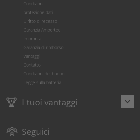
Condizioni
Spedizione
protezione dati
Restituzione della merce
Diritto di recesso
Addebito diretto SEPA
Garanzia Ampertec
Calcolatore dei costi
Impronta
Impostazioni dei cookie
Garanzia di rimborso
Vantaggi
Contatto
Condizioni del buono
Legge sulla batteria
I tuoi vantaggi
keyboard_arrow_down
Dieci anni
Garanzia Ampertec
su toner e inchiostro
proteggono anche la stampante.
Seguici
Rispettoso dellambiente evitando gli sprechi.