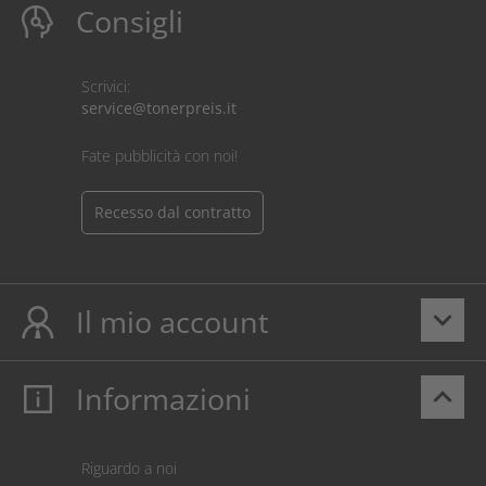
Consigli
Scrivici:
service@tonerpreis.it
Fate pubblicità con noi!
Recesso dal contratto
Il mio account
keyboard_arrow_down
Informazioni
keyboard_arrow_up
Il mio account
Login
Carrello prodotti
Riguardo a noi
Pagamento