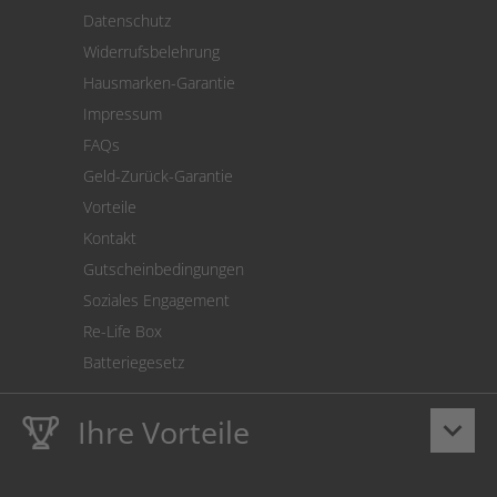
Versand
Datenschutz
Warenrücksendung
Widerrufsbelehrung
SEPA-Lastschrift
Hausmarken-Garantie
Versandkostenrechner
Impressum
Cookie Einstellungen
FAQs
Geld-Zurück-Garantie
Vorteile
Kontakt
Gutscheinbedingungen
Soziales Engagement
Re-Life Box
Batteriegesetz
Ihre Vorteile
keyboard_arrow_down