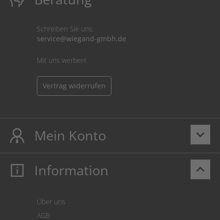
Schreiben Sie uns:
service@wiegand-gmbh.de
Mit uns werben!
Vertrag widerrufen
Mein Konto
keyboard_arrow_down
Information
keyboard_arrow_up
Mein Konto
Login
Warenkorb
Über uns
Zahlung
AGB