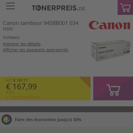
Canon tambour 9458B001 034
noir
Schwarz
montrer les détails
Afficher les appareils appropriés
H.T.
€ 141,17
€ 167,99
T.T.C
+ Frais d’expédition
Faire des économies jusqu’à 30%