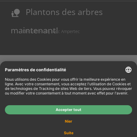
Sécurisation des sites de production allemands
Plantons des arbres
nature_people
Réduction des coûts et conservation des ressources
maintenant!
Décroître CO
avec Ampertec
2
Vous êtes Revendeur ?
Rendez-vous sur notre site
www.tonerhersteller.de
pour