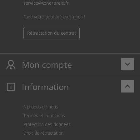
service@tonerpreis.fr
Faire votre publicité avec nous !
Rétractation du contrat
Mon compte
keyboard_arrow_down
Information
keyboard_arrow_up
Mon compte
S’identifier
Panier
A propos de nous
Paiement
Termes et conditions
Expédition
Protection des données
Retour des marchandises
Droit de rétractation
Prélèvement SEPA