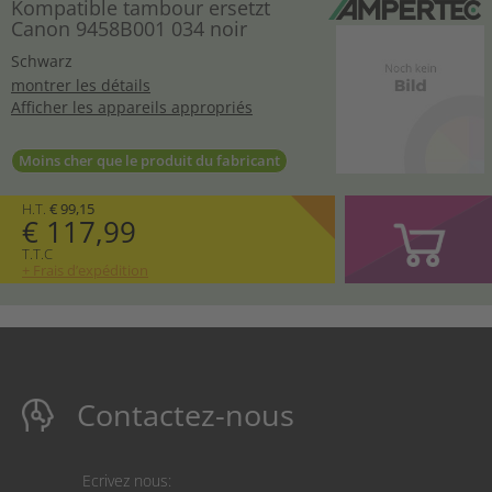
Kompatible tambour ersetzt
Canon 9458B001 034 noir
Schwarz
montrer les détails
Afficher les appareils appropriés
Moins cher que le produit du fabricant
H.T.
€ 99,15
€ 117,99
T.T.C
+ Frais d’expédition
Contactez-nous
Ecrivez nous: