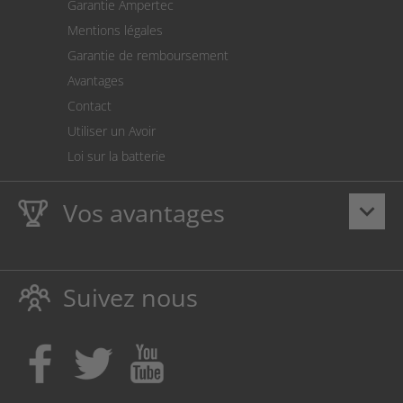
Garantie Ampertec
Le calculateur des frais de port
Mentions légales
Paramètres des cookies
Garantie de remboursement
Avantages
Contact
Utiliser un Avoir
Loi sur la batterie
Vos avantages
keyboard_arrow_down
La
Ampertec Garantie à vie
sur les encres et toners
protège également votre imprimante.
Suivez nous
Respectueux de l’environnement, évitant ainsi le
gaspillage
Achetez des encres et toners là, où vos enfants font
leur apprentissage!