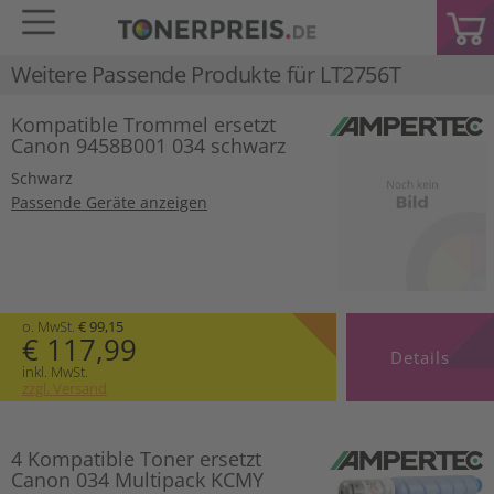
Weitere Passende Produkte für
LT2756T
Kompatible Trommel ersetzt
Canon 9458B001 034 schwarz
Schwarz
Passende Geräte anzeigen
o. MwSt.
€ 99,15
€ 117,99
Details
inkl. MwSt.
zzgl. Versand
4 Kompatible Toner ersetzt
Canon 034 Multipack KCMY