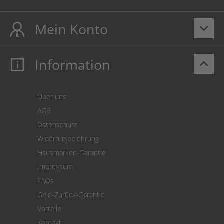
Mein Konto
keyboard_arrow_down
Information
keyboard_arrow_up
Mein Konto
Login
Warenkorb
Über uns
Zahlung
AGB
Versand
Datenschutz
Warenrücksendung
Widerrufsbelehrung
SEPA-Lastschrift
Hausmarken-Garantie
Versandkostenrechner
Impressum
Cookie Einstellungen
FAQs
Geld-Zurück-Garantie
Vorteile
Kontakt