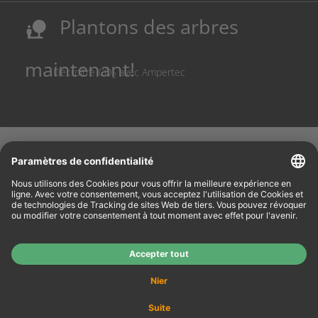
Sécurisation des sites de production allemands
Plantons des arbres
nature_people
Réduction des coûts et conservation des ressources
maintenant!
Décroître CO
avec Ampertec
2
Vous êtes Revendeur ?
Rendez-vous sur notre site
www.tonerhersteller.de
pour