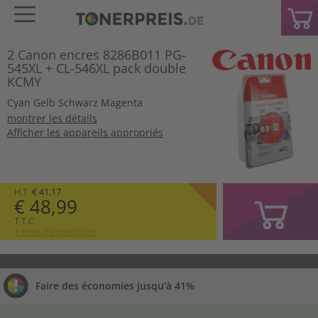
2 Canon encres 8286B011 PG-
545XL + CL-546XL pack double
KCMY
Cyan
Gelb
Schwarz
Magenta
montrer les détails
Afficher les appareils appropriés
H.T.
€ 41,17
€ 48,99
T.T.C
+ Frais d’expédition
Faire des économies jusqu’à 41%