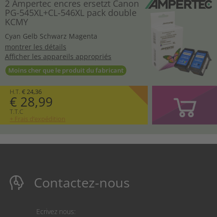
2 Ampertec encres ersetzt Canon
PG-545XL+CL-546XL pack double
KCMY
Cyan
Gelb
Schwarz
Magenta
montrer les détails
Afficher les appareils appropriés
Moins cher que le produit du fabricant
H.T.
€ 24,36
€ 28,99
T.T.C
+ Frais d’expédition
Contactez-nous
Ecrivez nous: