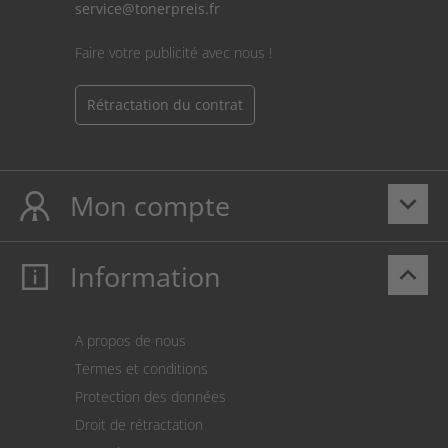
service@tonerpreis.fr
Faire votre publicité avec nous !
Rétractation du contrat
Mon compte
keyboard_arrow_down
Information
keyboard_arrow_up
Mon compte
S’identifier
Panier
A propos de nous
Paiement
Termes et conditions
Expédition
Protection des données
Retour des marchandises
Droit de rétractation
Prélèvement SEPA