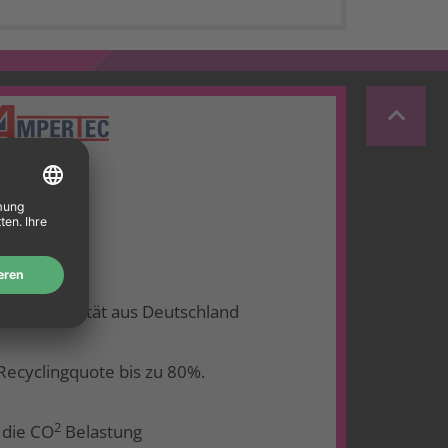
keyboard_arrow_up
ht für Qualität aus Deutschland
Recyclingquote bis zu 80%.
2
 die CO
Belastung