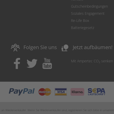
Gutscheinbedingungen
Soziales Engagement
Re-Life Box
Batteriegesetz
nature_people
Folgen Sie uns
Jetzt aufbäumen!
Mit Ampertec CO
senken
2
an Wiederverkäufer. Wenn Sie Wiederverkäufer sind, registrieren Sie sich bitte in unsere