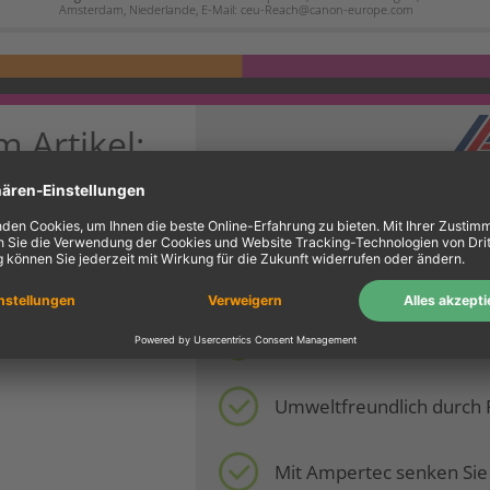
Amsterdam, Niederlande, E-Mail: ceu-Reach@canon-europe.com
m Artikel:
€ 5,01 (ca. 36%)
s Drukerherstellers
10 Jahre Garantie
tionsstandorte
Standort Deutschland ste
Umweltfreundlich durch 
Mit Ampertec senken Sie