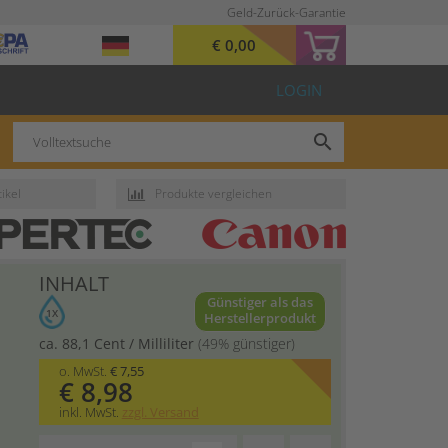
Geld-Zurück-Garantie
€ 0,00
LOGIN
search
ikel
Produkte vergleichen
INHALT
Günstiger als das
1X
Herstellerprodukt
ca. 88,1 Cent / Milliliter
(49% günstiger)
o. MwSt.
€ 7,55
€ 8,98
inkl. MwSt.
zzgl. Versand