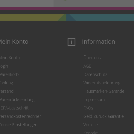
ein Konto
Information
Mein Konto
Über uns
Login
AGB
Warenkorb
Datenschutz
Zahlung
Widerrufsbelehrung
Versand
Hausmarken-Garantie
Warenrücksendung
Impressum
SEPA-Lastschrift
FAQs
Versandkostenrechner
Geld-Zurück-Garantie
Cookie Einstellungen
Vorteile
Kontakt