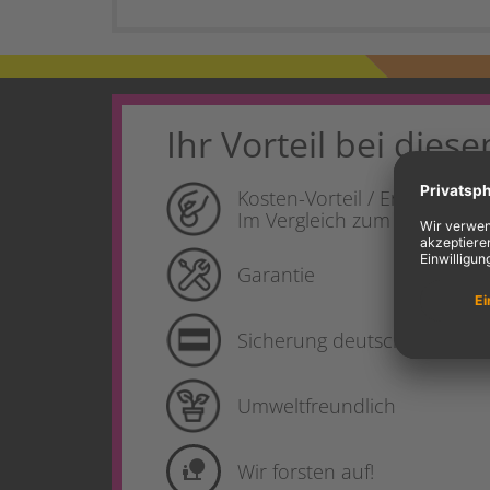
Ihr Vorteil bei diese
Kosten-Vorteil / Ersparnis
Im Vergleich zum Produkt de
Garantie
Sicherung deutscher Produk
Umweltfreundlich
nature_people
Wir forsten auf!