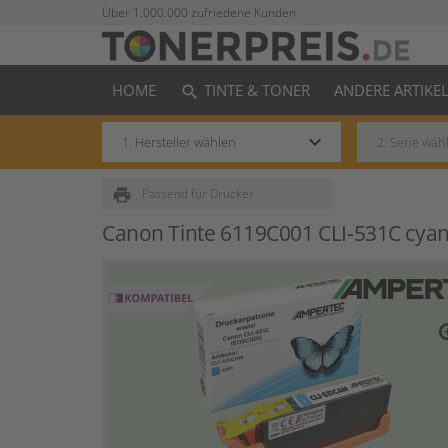
Über 1.000.000 zufriedene Kunden
HOME
TINTE & TONER
ANDERE ARTIKE
search
keyboard_arrow_down
print
Passend für Drucker
Canon Tinte 6119C001 CLI-531C cya
zo