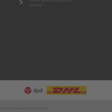
Kosten senken, Ressourcen
schonen.
m Händler-Portal
www.tonerhersteller.de