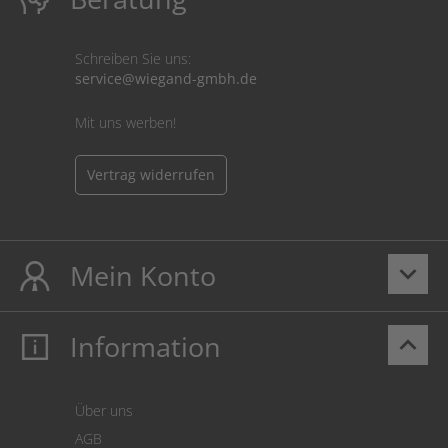
Schreiben Sie uns:
service@wiegand-gmbh.de
Mit uns werben!
Vertrag widerrufen
Mein Konto
keyboard_arrow_down
Information
keyboard_arrow_up
Mein Konto
Login
Warenkorb
Über uns
Zahlung
AGB