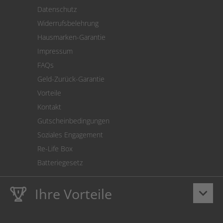
Versand
Datenschutz
Warenrücksendung
Widerrufsbelehrung
SEPA-Lastschrift
Hausmarken-Garantie
Versandkostenrechner
Impressum
Cookie Einstellungen
FAQs
Geld-Zurück-Garantie
Vorteile
Kontakt
Gutscheinbedingungen
Soziales Engagement
Re-Life Box
Batteriegesetz
Ihre Vorteile
keyboard_arrow_down