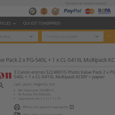
Garantie de remboursement
TICLES
QUI EST TONERPREIS
keyboard_arrow_down
keyboard_arrow_down
keyboard_arrow_down
où
e Pack 2 x PG-540L + 1 x CL-541XL Multipack K
3 Canon encres 5224B015 Photo Value Pack 2 x PG
540L + 1 x CL-541XL Multipack KCMY + papier
om_in
cyan, jaune, magenta, noir
Ref. Fabricant: 5224B015
Nr Article: PG-540LVAL
capacité en ml: 2 x 11 + 1 x 15
Afficher les appareils appropriés
Délai prévu 1-4 jours ouvrés