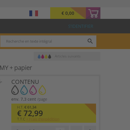
€ 0,00
S’IDENTIFIER
search
Articles suivants
CMY + papier
CONTENU
-
env. 7,3 cent
/page
H.T.
€ 61,34
€ 72,99
T.T.C
+ Frais d’expédition