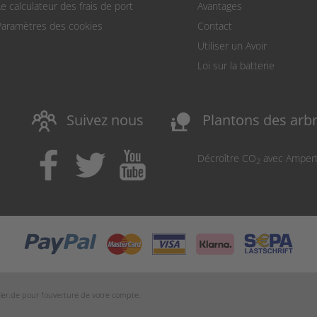
Le calculateur des frais de port
Avantages
Paramètres des cookies
Contact
Utiliser un Avoir
Loi sur la batterie
nature_people
Suivez nous
Plantons des arb
Décroître CO
avec Amper
2
ler.de
pour l’ouverture de votre compte.