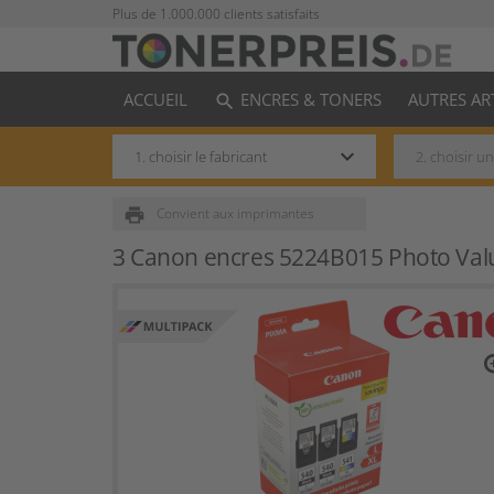
Plus de 1.000.000 clients satisfaits
ACCUEIL
ENCRES & TONERS
AUTRES AR
search
keyboard_arrow_down
print
Convient aux imprimantes
3 Canon encres 5224B015 Photo Valu
zo