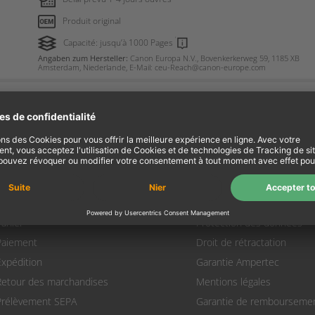
Produit original
Capacité: jusqu’à 1000 Pages
Angaben zum Hersteller:
Canon Europa N.V., Bovenkerkerweg 59, 1185 XB
Amsterdam, Niederlande, E-Mail: ceu-Reach@canon-europe.com
Mon compte
Information
Mon compte
A propos de nous
’identifier
Termes et conditions
Panier
Protection des données
Paiement
Droit de rétractation
Expédition
Garantie Ampertec
Retour des marchandises
Mentions légales
Prélèvement SEPA
Garantie de rembourseme