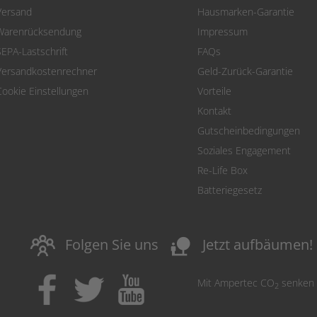
Versand
Hausmarken-Garantie
Warenrücksendung
Impressum
SEPA-Lastschrift
FAQs
Versandkostenrechner
Geld-Zurück-Garantie
Cookie Einstellungen
Vorteile
Kontakt
Gutscheinbedingungen
Soziales Engagement
Re-Life Box
Batteriegesetz
nature_people
Folgen Sie uns
Jetzt aufbäumen!
Mit Ampertec CO
senken
2