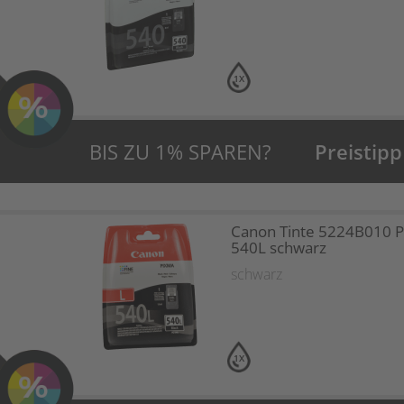
1X
BIS ZU 1% SPAREN?
Preistipp
Canon Tinte 5224B010 P
540L schwarz
schwarz
1X