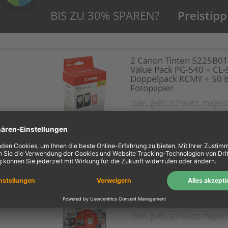
BIS ZU 30% SPAREN?
Preistipp
2 Canon Tinten 5225B0
Value Pack PG-540 + CL-
Doppelpack KCMY + 50 B
Fotopapier
cyan
,
gelb
,
schwarz
,
magen
2 Canon Tinten 5224B01
540L + CL-541XL Doppel
KCMY + Papier
cyan
,
gelb
,
schwarz
,
magen