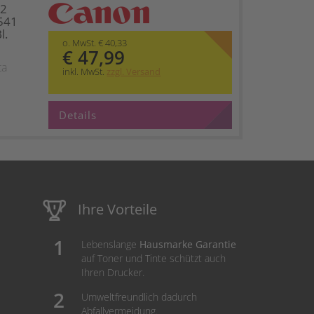
12
541
l.
o. MwSt. € 40,33
€ 47,99
ta
inkl. MwSt.
zzgl. Versand
Details
Ihre Vorteile
Lebenslange
Hausmarke Garantie
auf Toner und Tinte schützt auch
Ihren Drucker.
Umweltfreundlich dadurch
Abfallvermeidung.