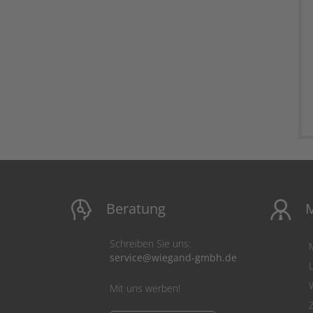
Beratung
M
Schreiben Sie uns:
service@wiegand-gmbh.de
Mit uns werben!