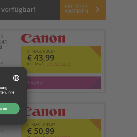
PREISTIPP
keyboard_arrow_right
 verfügbar!
ANZEIGEN
13
541
l.
o. MwSt. € 36,97
€ 43,99
ta
inkl. MwSt.
zzgl. Versand
Details
2 PG-
pack
o. MwSt. € 42,85
€ 50,99
ta