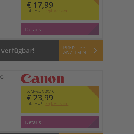
€ 17,99
inkl. MwSt.
zzgl. Versand
Details
PREISTIPP
keyboard_arrow_right
 verfügbar!
ANZEIGEN
G-
o. MwSt. € 20,16
€ 23,99
inkl. MwSt.
zzgl. Versand
Details