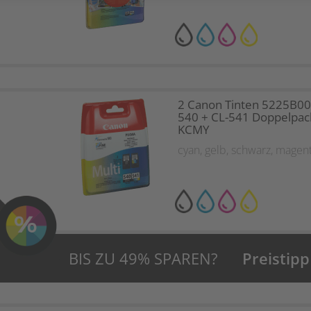
2 Canon Tinten 5225B00
540 + CL-541 Doppelpac
KCMY
cyan
,
gelb
,
schwarz
,
magen
BIS ZU 49% SPAREN?
Preistipp