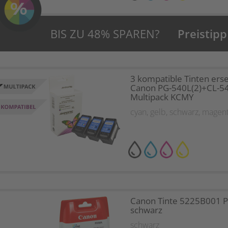
BIS ZU 48% SPAREN?
Preistipp
3 kompatible Tinten erse
Canon PG-540L(2)+CL-54
Multipack KCMY
cyan
,
gelb
,
schwarz
,
magen
Canon Tinte 5225B001 
schwarz
schwarz