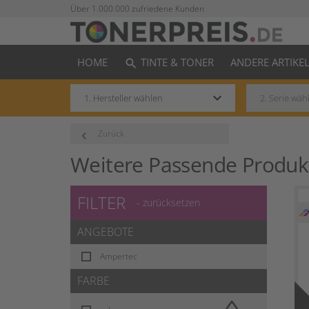
Über 1.000.000 zufriedene Kunden
HOME
TINTE & TONER
ANDERE ARTIKE
search
keyboard_arrow_down
Zurück
keyboard_arrow_left
Weitere Passende Produk
FILTER
- zurücksetzen
ANGEBOTE
Ampertec
FARBE