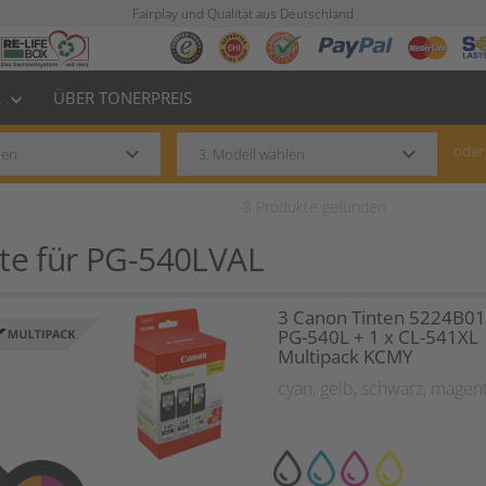
Fairplay und Qualität aus Deutschland
L
ÜBER TONERPREIS
keyboard_arrow_down
keyboard_arrow_down
keyboard_arrow_down
oder
8
Produkte gefunden
te für
PG-540LVAL
3 Canon Tinten 5224B01
PG-540L + 1 x CL-541XL
Multipack KCMY
cyan
,
gelb
,
schwarz
,
magen