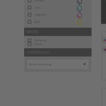
schwarz
cyan
magenta
gelb
MARKE
Ampertec
Canon
SORTIERUNG