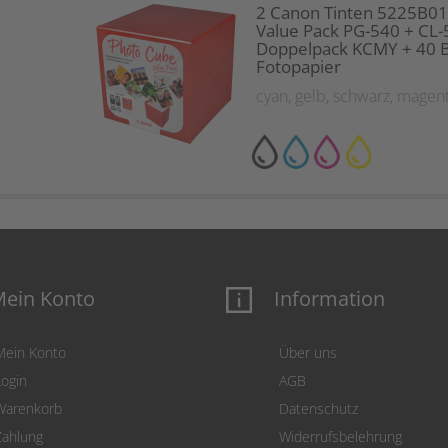
2 Canon Tinten 5225B0
Value Pack PG-540 + CL-
Doppelpack KCMY + 40 B
Fotopapier
cyan
,
gelb
,
schwarz
,
magen
ein Konto
Information
Mein Konto
Über uns
Login
AGB
Warenkorb
Datenschutz
Zahlung
Widerrufsbelehrung