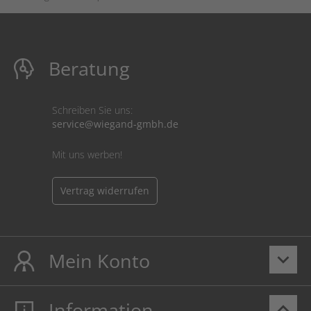
Beratung
Schreiben Sie uns:
service@wiegand-gmbh.de
Mit uns werben!
Vertrag widerrufen
Mein Konto
keyboard_arrow_down
Information
keyboard_arrow_up
Mein Konto