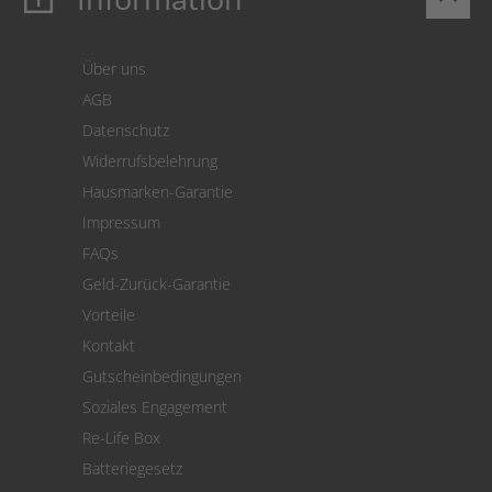
Login
Warenkorb
Über uns
Zahlung
AGB
Versand
Datenschutz
Warenrücksendung
Widerrufsbelehrung
SEPA-Lastschrift
Hausmarken-Garantie
Versandkostenrechner
Impressum
Cookie Einstellungen
FAQs
Geld-Zurück-Garantie
Vorteile
Kontakt
Gutscheinbedingungen
Soziales Engagement
Re-Life Box
Batteriegesetz