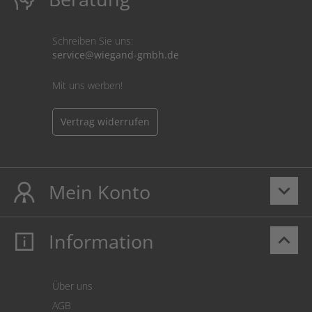
Schreiben Sie uns:
service@wiegand-gmbh.de
Mit uns werben!
Vertrag widerrufen
Mein Konto
keyboard_arrow_down
Information
keyboard_arrow_up
Mein Konto
Login
Warenkorb
Über uns
Zahlung
AGB