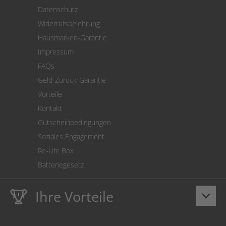
Versand
Datenschutz
Warenrücksendung
Widerrufsbelehrung
SEPA-Lastschrift
Hausmarken-Garantie
Versandkostenrechner
Impressum
Cookie Einstellungen
FAQs
Geld-Zurück-Garantie
Vorteile
Kontakt
Gutscheinbedingungen
Soziales Engagement
Re-Life Box
Batteriegesetz
Ihre Vorteile
keyboard_arrow_down