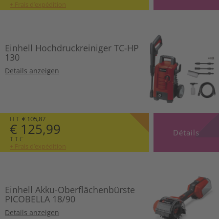
+ Frais d’expédition
Einhell Hochdruckreiniger TC-HP
130
Details anzeigen
H.T.
€ 105,87
€ 125,99
Détails
T.T.C
+ Frais d’expédition
Einhell Akku-Oberflächenbürste
PICOBELLA 18/90
Details anzeigen