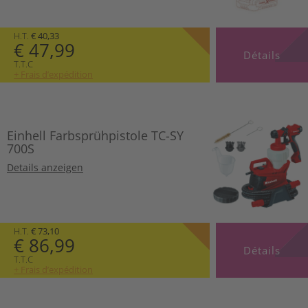
H.T.
€ 40,33
€ 47,99
Détails
T.T.C
+ Frais d’expédition
Einhell Farbsprühpistole TC-SY
700S
Details anzeigen
H.T.
€ 73,10
€ 86,99
Détails
T.T.C
+ Frais d’expédition