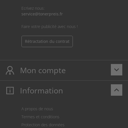
Ecrivez nous:
service@tonerpreis.fr
Faire votre publicité avec nous !
Rétractation du contrat
Mon compte
keyboard_arrow_down
Information
keyboard_arrow_up
Mon compte
S’identifier
Panier
A propos de nous
Paiement
Termes et conditions
Expédition
Protection des données