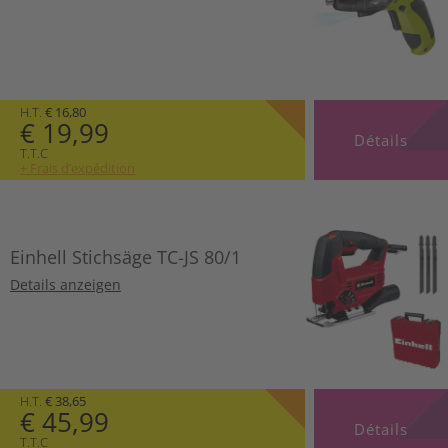
H.T.
€ 16,80
€ 19,99
Détails
T.T.C
+ Frais d’expédition
Einhell Stichsäge TC-JS 80/1
Details anzeigen
H.T.
€ 38,65
€ 45,99
Détails
T.T.C