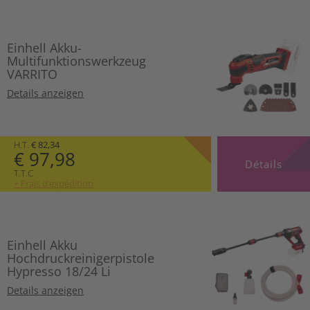
Einhell Akku-
Multifunktionswerkzeug
VARRITO
Details anzeigen
H.T.
€ 82,34
€ 97,98
Détails
T.T.C
+ Frais d’expédition
Einhell Akku
Hochdruckreinigerpistole
Hypresso 18/24 Li
Details anzeigen