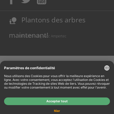
leur apprentissage!
Sécurisation des sites de production allemands
Plantons des arbres
nature_people
Réduction des coûts et conservation des ressources
maintenant!
Décroître CO
avec Ampertec
2