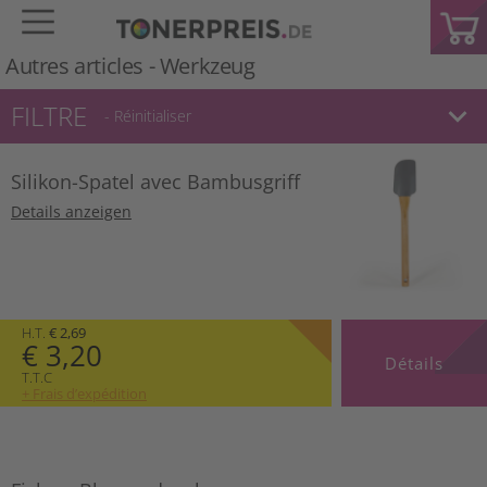
Autres articles -
Werkzeug
FILTRE
keyboard_arrow_down
- Réinitialiser
Silikon-Spatel avec Bambusgriff
Details anzeigen
H.T.
€ 2,69
€ 3,20
Détails
T.T.C
+ Frais d’expédition