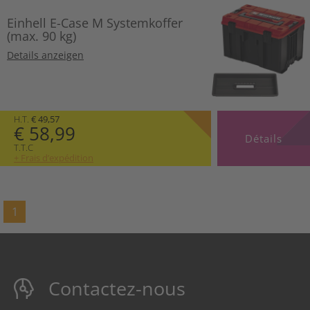
Einhell E-Case M Systemkoffer
(max. 90 kg)
Details anzeigen
H.T.
€ 49,57
€ 58,99
Détails
T.T.C
+ Frais d’expédition
1
Contactez-nous