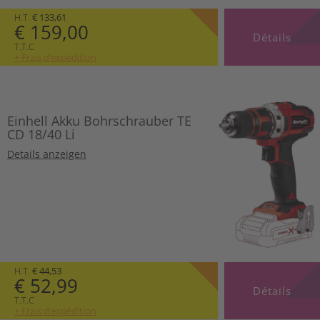
H.T.
€ 133,61
€ 159,00
Détails
T.T.C
+ Frais d’expédition
Einhell Akku Bohrschrauber TE
CD 18/40 Li
Details anzeigen
H.T.
€ 44,53
€ 52,99
Détails
T.T.C
+ Frais d’expédition