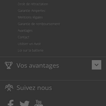
Retour des marchandises
Droit de rétractation
Prélèvement SEPA
Garantie Ampertec
Le calculateur des frais de port
Mentions légales
Paramètres des cookies
Garantie de remboursement
Avantages
Contact
Utiliser un Avoir
Loi sur la batterie
Vos avantages
keyboard_arrow_down
La
Ampertec Garantie à vie
sur les encres et toners
protège également votre imprimante.
Suivez nous
Respectueux de l’environnement, évitant ainsi le
gaspillage
Achetez des encres et toners là, où vos enfants font