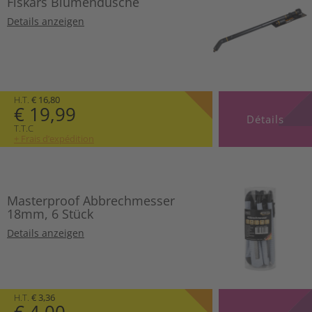
Fiskars Blumendusche
Details anzeigen
H.T.
€ 16,80
€ 19,99
Détails
T.T.C
+ Frais d’expédition
Masterproof Abbrechmesser
18mm, 6 Stück
Details anzeigen
H.T.
€ 3,36