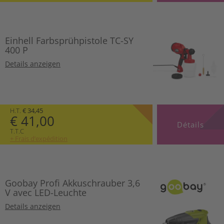
Einhell Farbsprühpistole TC-SY
400 P
Details anzeigen
H.T.
€ 34,45
€ 41,00
Détails
T.T.C
+ Frais d’expédition
Goobay Profi Akkuschrauber 3,6
V avec LED-Leuchte
Details anzeigen