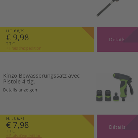
H.T.
€ 8,39
€ 9,98
Détails
T.T.C
+ Frais d’expédition
Kinzo Bewässerungssatz avec
Pistole 4-tlg.
Details anzeigen
H.T.
€ 6,71
€ 7,98
Détails
T.T.C
+ Frais d’expédition