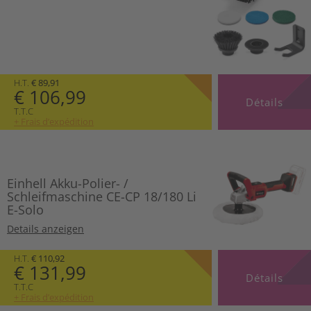
H.T.
€ 89,91
€ 106,99
Détails
T.T.C
+ Frais d’expédition
Einhell Akku-Polier- /
Schleifmaschine CE-CP 18/180 Li
E-Solo
Details anzeigen
H.T.
€ 110,92
€ 131,99
Détails
T.T.C
+ Frais d’expédition