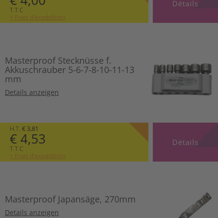
€ 4,00
Détails
T.T.C
+ Frais d’expédition
Masterproof Stecknüsse f.
Akkuschrauber 5-6-7-8-10-11-13
mm
Details anzeigen
H.T.
€ 3,81
€ 4,53
Détails
T.T.C
+ Frais d’expédition
Masterproof Japansäge, 270mm
Details anzeigen