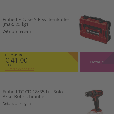
Einhell E-Case S-F Systemkoffer
(max. 25 kg)
Details anzeigen
H.T.
€ 34,45
€ 41,00
Détails
T.T.C
+ Frais d’expédition
Einhell TC-CD 18/35 Li - Solo
Akku Bohrschrauber
Details anzeigen