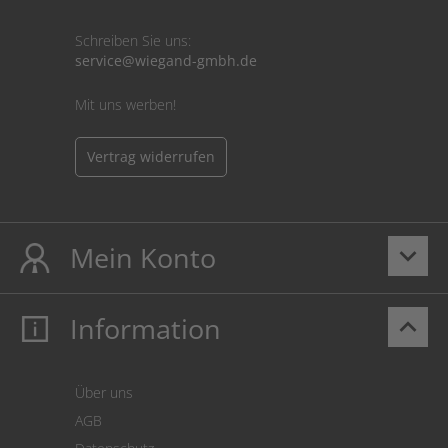
Schreiben Sie uns:
service@wiegand-gmbh.de
Mit uns werben!
Vertrag widerrufen
Mein Konto
keyboard_arrow_down
Information
keyboard_arrow_up
Mein Konto
Login
Warenkorb
Über uns
Zahlung
AGB
Versand