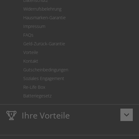
Datenschutz
Warenrücksendung
Widerrufsbelehrung
SEPA-Lastschrift
Hausmarken-Garantie
Versandkostenrechner
Impressum
Cookie Einstellungen
FAQs
Geld-Zurück-Garantie
Vorteile
Kontakt
Gutscheinbedingungen
Soziales Engagement
Re-Life Box
Batteriegesetz
Ihre Vorteile
keyboard_arrow_down
Lebenslange
Hausmarke Garantie
auf Toner und Tinte