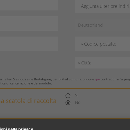
Aggiunta ulteriore indir
» Codice postale:
rhalten Sie noch eine Bestätigung per E-Mail von uns. oppure
qui
contraddire. Si pre
itica di cancellazione e del modulo.
Sì
radio_button_unchecked
a scatola di raccolta
No
radio_button_checked
Si prega di or
Sì
radio_button_unchecked