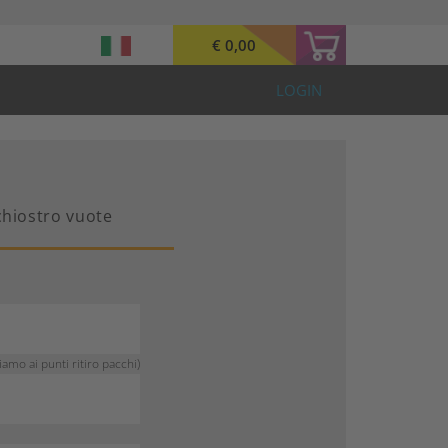
€ 0,00
LOGIN
nchiostro vuote
mo ai punti ritiro pacchi)