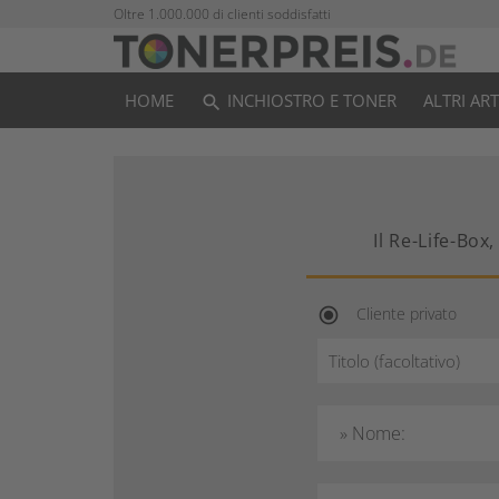
Oltre 1.000.000 di clienti soddisfatti
HOME
INCHIOSTRO E TONER
ALTRI AR
search
Il Re-Life-Box
Cliente privato
radio_button_checked
» Nome: