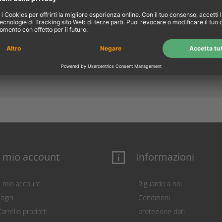
 dei vuoti?
solo quando la 
No
radio_button_checked
raccolta sono p
l mio account
Informazioni
Il mio account
Riguardo a noi
Login
Condizioni
arrello prodotti
protezione dati