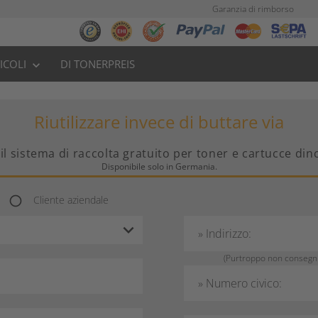
Garanzia di rimborso
TICOLI
DI TONERPREIS
keyboard_arrow_down
Riutilizzare invece di buttare via
, il sistema di raccolta gratuito per toner e cartucce di
Disponibile solo in Germania.
Cliente aziendale
radio_button_unchecked
» Indirizzo:
(Purtroppo non consegnia
» Numero civico: