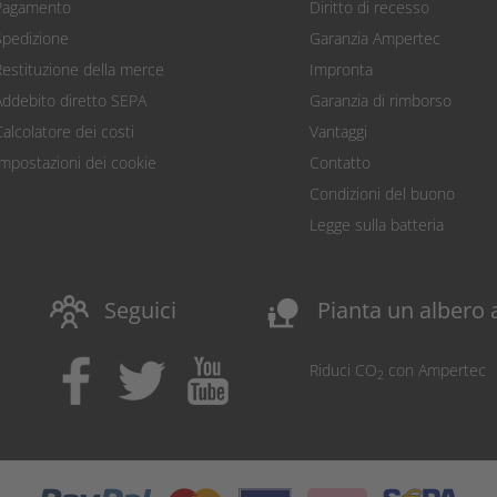
Pagamento
Diritto di recesso
Spedizione
Garanzia Ampertec
Restituzione della merce
Impronta
Addebito diretto SEPA
Garanzia di rimborso
Calcolatore dei costi
Vantaggi
Impostazioni dei cookie
Contatto
Condizioni del buono
Legge sulla batteria
nature_people
Seguici
Pianta un albero 
Riduci CO
con Ampertec
2