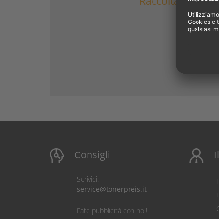
Raccolta gratuita
Consigli
I
Scrivici:
service@tonerpreis.it
C
Fate pubblicità con noi!