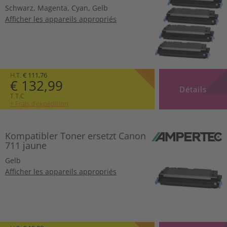
Schwarz
,
Magenta
,
Cyan
,
Gelb
Afficher les appareils appropriés
H.T.
€ 111,76
€ 132,99
Détails
T.T.C
+ Frais d’expédition
Kompatibler Toner ersetzt Canon
711 jaune
Gelb
Afficher les appareils appropriés