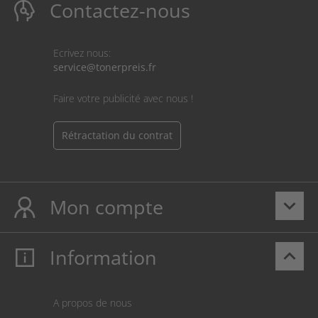
Contactez-nous
Ecrivez nous:
service@tonerpreis.fr
Faire votre publicité avec nous !
Rétractation du contrat
Mon compte
keyboard_arrow_down
Information
keyboard_arrow_up
Mon compte
S’identifier
Panier
A propos de nous
Paiement