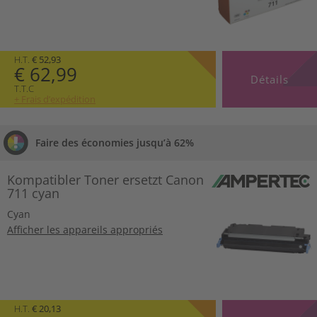
H.T.
€ 52,93
€ 62,99
Détails
T.T.C
+ Frais d’expédition
Faire des économies jusqu’à 62%
Kompatibler Toner ersetzt Canon
711 cyan
Cyan
Afficher les appareils appropriés
H.T.
€ 20,13