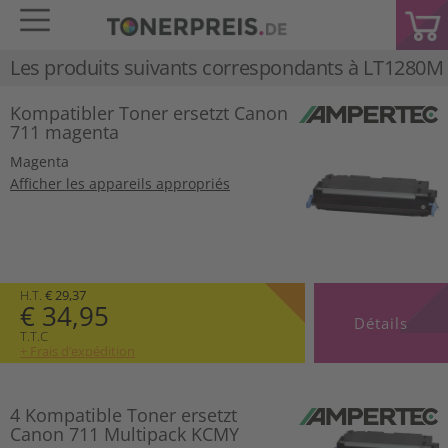
Les produits suivants correspondants à
LT1280M
Kompatibler Toner ersetzt Canon
711 magenta
Magenta
Afficher les appareils appropriés
H.T.
€ 29,37
€ 34,95
Détails
T.T.C
+ Frais d’expédition
4 Kompatible Toner ersetzt
Canon 711 Multipack KCMY