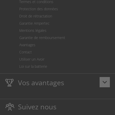
Termes et conditions
Expédition
Protection des données
Retour des marchandises
Droit de rétractation
Prélèvement SEPA
Garantie Ampertec
Le calculateur des frais de port
Mentions légales
Paramètres des cookies
Garantie de remboursement
Avantages
Contact
Utiliser un Avoir
Loi sur la batterie
Vos avantages
keyboard_arrow_down
La
Ampertec Garantie à vie
sur les encres et toners
protège également votre imprimante.
Suivez nous
Respectueux de l’environnement, évitant ainsi le