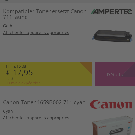
Kompatibler Toner ersetzt Canon
711 jaune
Gelb
Afficher les appareils appropriés
H.T.
€ 15,08
€ 17,95
Détails
T.T.C
+ Frais d’expédition
Canon Toner 1659B002 711 cyan
Cyan
Afficher les appareils appropriés