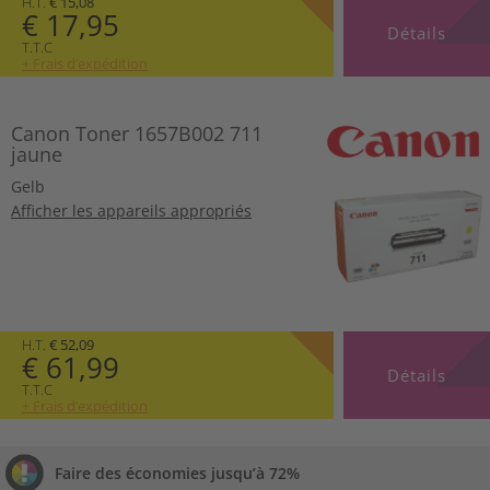
H.T.
€ 15,08
€ 17,95
Détails
T.T.C
+ Frais d’expédition
Canon Toner 1657B002 711
jaune
Gelb
Afficher les appareils appropriés
H.T.
€ 52,09
€ 61,99
Détails
T.T.C
+ Frais d’expédition
Faire des économies jusqu’à 72%