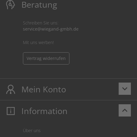
Beratung
Schreiben Sie uns:
service@wiegand-gmbh.de
Mit uns werben!
Vertrag widerrufen
Mein Konto
keyboard_arrow_down
Information
keyboard_arrow_up
Mein Konto
Login
Warenkorb
Über uns
Zahlung