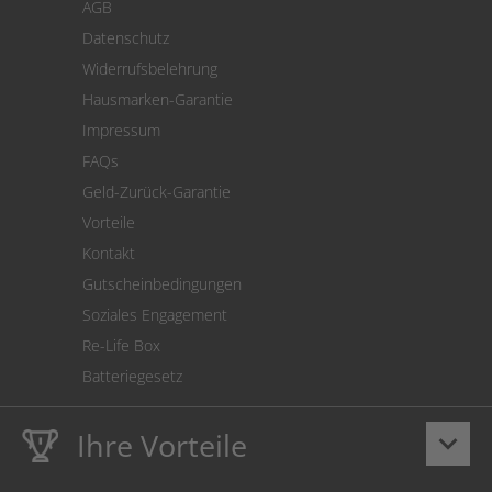
AGB
Versand
Datenschutz
Warenrücksendung
Widerrufsbelehrung
SEPA-Lastschrift
Hausmarken-Garantie
Versandkostenrechner
Impressum
Cookie Einstellungen
FAQs
Geld-Zurück-Garantie
Vorteile
Kontakt
Gutscheinbedingungen
Soziales Engagement
Re-Life Box
Batteriegesetz
Ihre Vorteile
keyboard_arrow_down