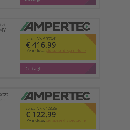
tzt
CMY
senza IVA € 350,41
€ 416,99
IVA inclusa.
più spese di spedizione
Dettagli
etzt
ano
senza IVA € 103,35
€ 122,99
IVA inclusa.
più spese di spedizione