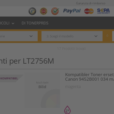
Garanzia di rimborso
TICOLI
DI TONERPREIS
keyboard_arrow_down
keyboard_arrow_down
keyboard_arrow_down
ó
17
Prodotti trovati
nti per
LT2756M
Kompatibler Toner erset
Canon 9452B001 034 m
magenta
1X