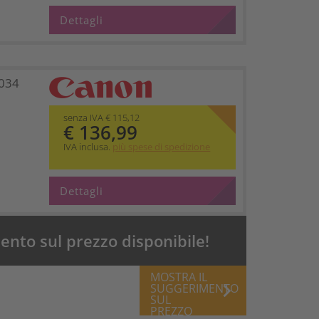
Dettagli
034
senza IVA € 115,12
€ 136,99
IVA inclusa.
più spese di spedizione
Dettagli
nto sul prezzo disponibile!
MOSTRA IL
keyboard_arrow_right
SUGGERIMENTO
SUL
PREZZO