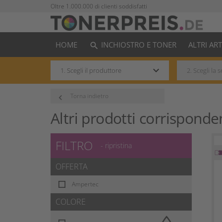
Oltre 1.000.000 di clienti soddisfatti
HOME
INCHIOSTRO E TONER
ALTRI AR
search
keyboard_arrow_down
Torna indietro
keyboard_arrow_left
Altri prodotti corrisponde
FILTRO
- ripristina
OFFERTA
Ampertec
COLORE