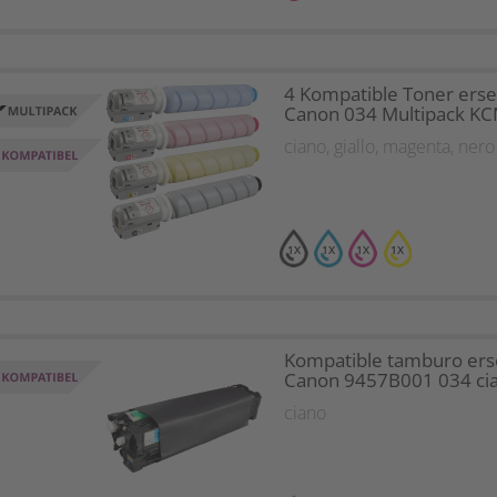
4 Kompatible Toner erse
Canon 034 Multipack K
ciano
,
giallo
,
magenta
,
nero
1X
1X
1X
1X
Kompatible tamburo ers
Canon 9457B001 034 ci
ciano