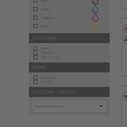
nero
ciano
magenta
giallo
CATEGORIA
toner
Tamburo
Attrezzature
MARKE
Ampertec
Canon
SELEZIONA / ORDINA