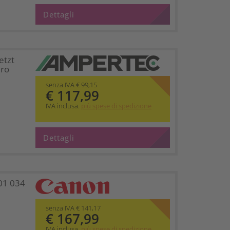
Dettagli
etzt
ro
senza IVA € 99,15
€ 117,99
IVA inclusa.
più spese di spedizione
Dettagli
01 034
senza IVA € 141,17
€ 167,99
IVA inclusa.
più spese di spedizione