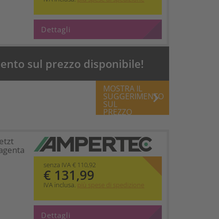
Dettagli
nto sul prezzo disponibile!
MOSTRA IL
keyboard_arrow_right
SUGGERIMENTO
SUL
PREZZO
etzt
agenta
senza IVA € 110,92
€ 131,99
IVA inclusa.
più spese di spedizione
Dettagli