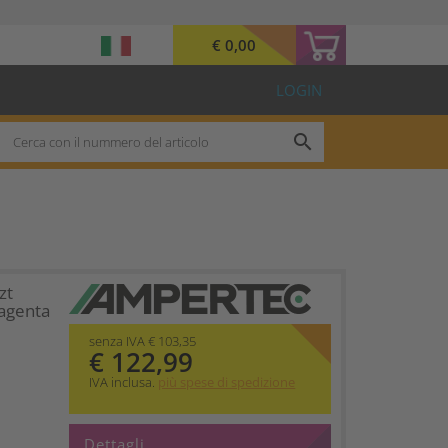
€ 0,00
LOGIN
search
zt
agenta
senza IVA € 103,35
€ 122,99
IVA inclusa.
più spese di spedizione
Dettagli