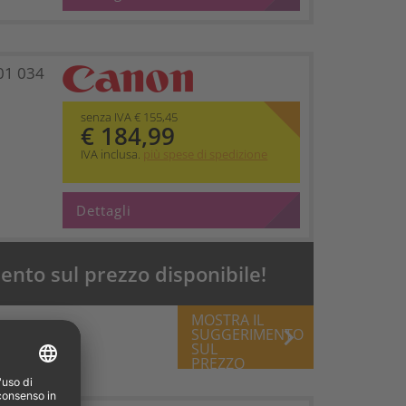
01 034
senza IVA € 155,45
€ 184,99
IVA inclusa.
più spese di spedizione
Dettagli
nto sul prezzo disponibile!
MOSTRA IL
keyboard_arrow_right
SUGGERIMENTO
SUL
PREZZO