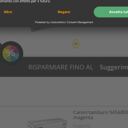
Canon tamburo 9455B0
giallo
giallo
1X
RISPARMIARE FINO AL
Suggerime
30%?
Canon tamburo 9456B0
magenta
magenta