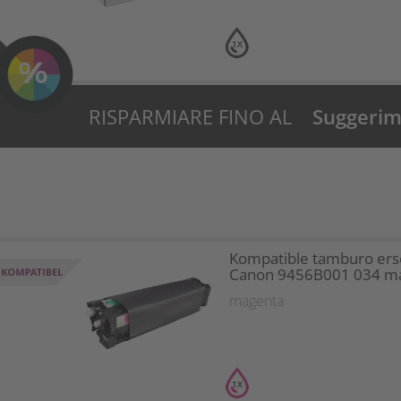
1X
RISPARMIARE FINO AL
Suggerime
30%?
Kompatible tamburo ers
Canon 9456B001 034 m
magenta
1X