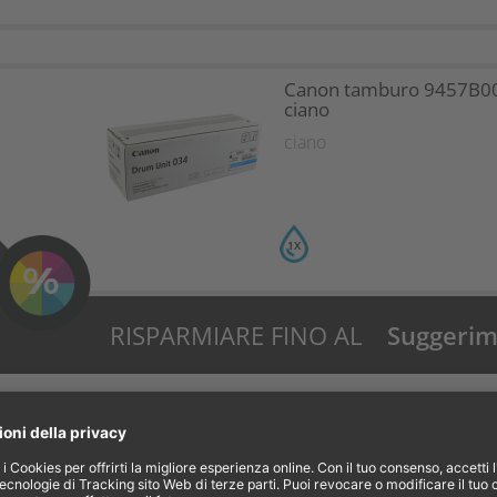
Canon tamburo 9457B0
ciano
ciano
1X
RISPARMIARE FINO AL
Suggerime
34%?