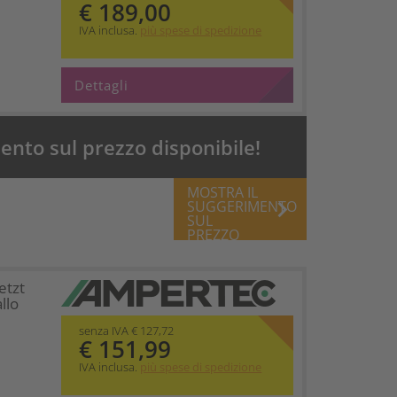
€ 189,00
IVA inclusa.
più spese di spedizione
Dettagli
nto sul prezzo disponibile!
MOSTRA IL
keyboard_arrow_right
SUGGERIMENTO
SUL
PREZZO
etzt
llo
senza IVA € 127,72
€ 151,99
IVA inclusa.
più spese di spedizione