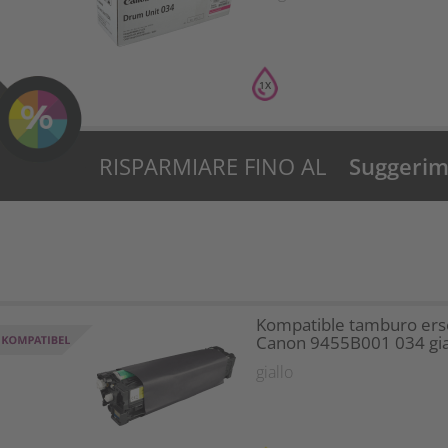
1X
RISPARMIARE FINO AL
Suggerime
31%?
Kompatible tamburo ers
Canon 9455B001 034 gia
giallo