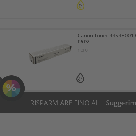
1X
Canon Toner 9454B001 
nero
nero
1X
RISPARMIARE FINO AL
Suggerime
30%?