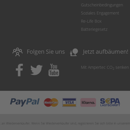
Gutscheinbedingungen
Soziales Engagement
Re-Life Box
Batteriegesetz
nature_people
Folgen Sie uns
Jetzt aufbäumen!
Mit Ampertec CO
senken
2
an Wiederverkäufer. Wenn Sie Wiederverkäufer sind, registrieren Sie sich bitte in unsere