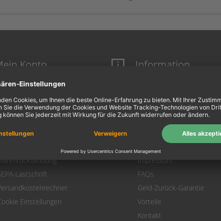
ein Konto
Information
Mein Konto
Über uns
Login
AGB
Warenkorb
Datenschutz
Zahlung
Widerrufsbelehrung
Versand
Hausmarken-Garantie
Warenrücksendung
Impressum
SEPA-Lastschrift
FAQs
Versandkostenrechner
Geld-Zurück-Garantie
Cookie Einstellungen
Vorteile
Kontakt