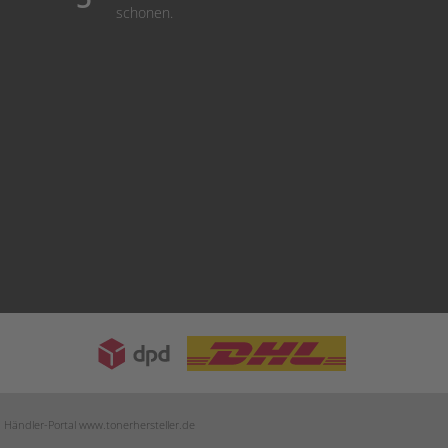
schonen.
m Händler-Portal
www.tonerhersteller.de