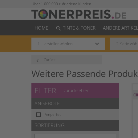
Über 1.000.000 zufriedene Kunden
HOME
TINTE & TONER
ANDERE ARTIKE
search
keyboard_arrow_down
Zurück
keyboard_arrow_left
Weitere Passende Produk
FILTER
- zurücksetzen
ANGEBOTE
Ampertec
SORTIERUNG