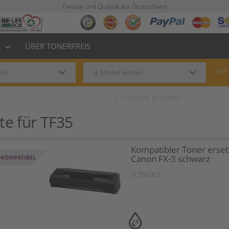
Fairplay und Qualität aus Deutschland
L
ÜBER TONERPREIS
keyboard_arrow_down
keyboard_arrow_down
keyboard_arrow_down
oder
1
Produkte gefunden
te für
TF35
Kompatibler Toner erset
Canon FX-3 schwarz
schwarz
1X