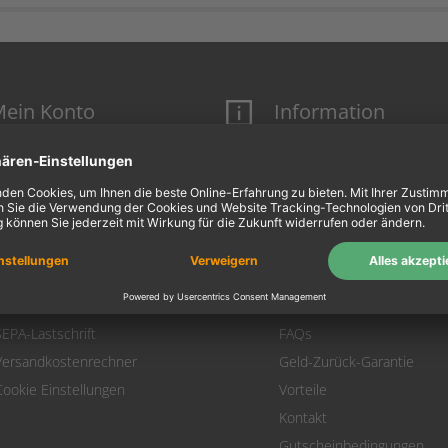
ein Konto
Information
Mein Konto
Über uns
Login
AGB
Warenkorb
Datenschutz
Zahlung
Widerrufsbelehrung
Versand
Hausmarken-Garantie
Warenrücksendung
Impressum
SEPA-Lastschrift
FAQs
Versandkostenrechner
Geld-Zurück-Garantie
Cookie Einstellungen
Vorteile
Kontakt
Gutscheinbedingungen