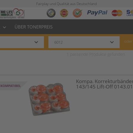
Fairplay und Qualität aus Deutschland
L
ÜBER TONERPREIS
keyboard_arrow_down
keyboard_arrow_down
keyboard_arrow_down
oder
1
passende Produkte gefunden
Kompa. Korrekturbänder
143/145 Lift-Off 0143.0