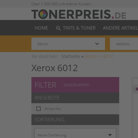
Über 1.000.000 zufriedene Kunden
HOME
TINTE & TONER
ANDERE ARTIKE
search
keyboard_arrow_down
Sie sind hier:
Startseite
»
Xerox >>
6012
Xerox 6012
FILTER
- zurücksetzen
ANGEBOTE
Ampertec
SORTIERUNG