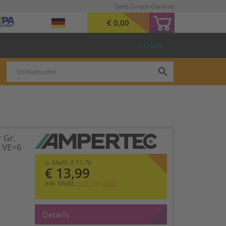
Geld-Zurück-Garantie
€ 0,00
LOGIN
search
 Gr.
1 VE=6
o. MwSt. € 11,76
€ 13,99
inkl. MwSt.
zzgl. Versand
Details