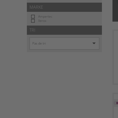
MARKE
Ampertec
Xerox
TRI