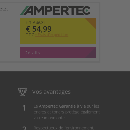
etzt
H.T. € 46,21
€ 54,99
T.T.C
+ Frais d’expédition
Détails
Vos avantages
La
Ampertec Garantie à vie
sur les
encres et toners protège également
votre imprimante.
Respectueux de l’environnement,