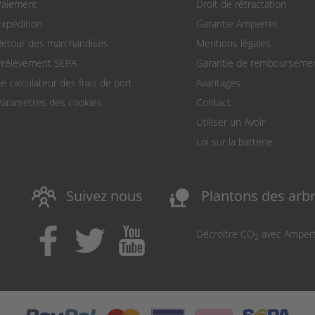
Paiement
Droit de rétractation
Expédition
Garantie Ampertec
Retour des marchandises
Mentions légales
Prélèvement SEPA
Garantie de rembourseme
Le calculateur des frais de port
Avantages
Paramètres des cookies
Contact
Utiliser un Avoir
Loi sur la batterie
nature_people
Suivez nous
Plantons des arb
Décroître CO
avec Amper
2