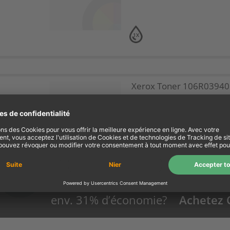
1X
Xerox Toner 106R03940 
noir
1X
env. 31% d’économie?
Achetez