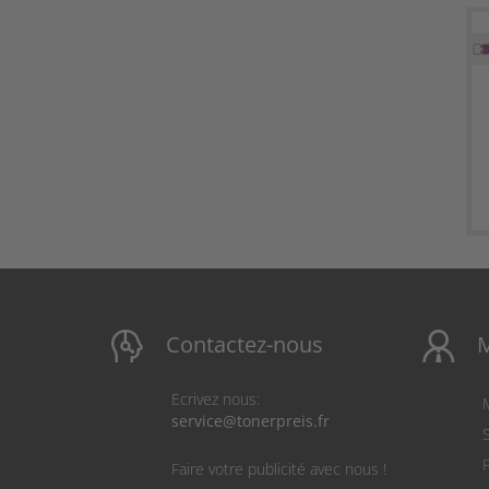
Contactez-nous
Ecrivez nous:
service@tonerpreis.fr
S
Faire votre publicité avec nous !