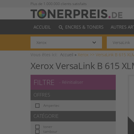
Plus de 1.000.000 clients satisfaits
ACCUEIL
ENCRES & TONERS
AUTRES AR
search
keyboard_arrow_down
Vous êtes ici:
Accueil
»
Xerox >>
VersaLink B 615 XL
Xerox VersaLink B 615 X
FILTRE
- Réinitialiser
OFFRES
Ampertec
CATÉGORIE
toner
tambour