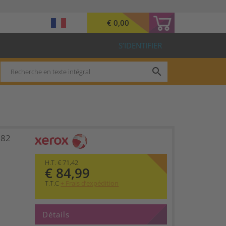
€ 0,00
S’IDENTIFIER
search
582
H.T. € 71,42
€ 84,99
T.T.C
+ Frais d’expédition
Détails