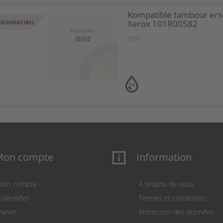
Kompatible tambour ers
Xerox 101R00582
noir
1X
Mon compte
Information
Mon compte
A propos de nous
’identifier
Termes et conditions
Panier
Protection des données