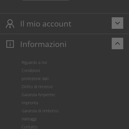
Il mio account
keyboard_arrow_down
Informazioni
keyboard_arrow_up
Il mio account
Login
Carrello prodotti
Riguardo a noi
Pagamento
Condizioni
Spedizione
protezione dati
Restituzione della merce
Diritto di recesso
Addebito diretto SEPA
Garanzia Ampertec
Calcolatore dei costi
Impronta
Impostazioni dei cookie
Garanzia di rimborso
Vantaggi
Contatto