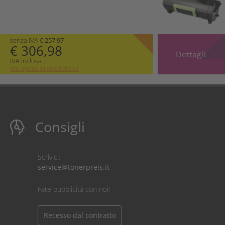
senza IVA
€ 257,97
€ 306,98
Dettagli
IVA inclusa.
più spese di spedizione
Consigli
Scrivici:
service@tonerpreis.it
Fate pubblicità con noi!
Recesso dal contratto