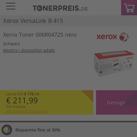
Xerox VersaLink B 415
Xerox Toner 006R04725 nero
Schwarz
Mostra i dispositivi adatti
senza IVA
€ 178,14
€ 211,99
Dettagli
IVA inclusa.
più spese di spedizione
Risparmia fino al 30%