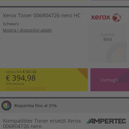
Xerox Toner 006R04726 nero HC
Schwarz
Mostra i dispositivi adatti
senza IVA
€ 331,92
€ 394,98
Dettagli
IVA inclusa.
più spese di spedizione
Risparmia fino al 31%
Kompatibler Toner ersetzt Xerox
006R04726 nero