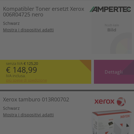
Kompatibler Toner ersetzt Xerox
006R04725 nero
Schwarz
Mostra i dispositivi adatti
senza IVA
€ 125,20
€ 148,99
Dettagli
IVA inclusa.
più spese di spedizione
Xerox tamburo 013R00702
Schwarz
Mostra i dispositivi adatti