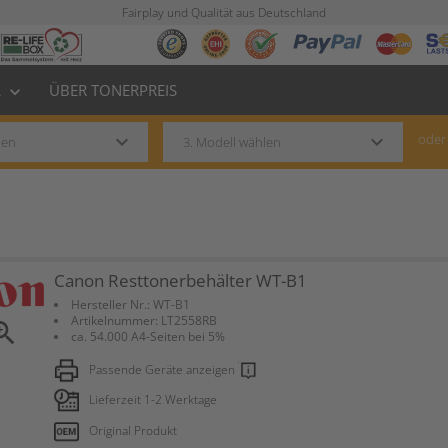
Fairplay und Qualität aus Deutschland
L
ÜBER TONERPREIS
keyboard_arrow_down
keyboard_arrow_down
keyboard_arrow_down
oder
Canon Resttonerbehälter WT-B1
Hersteller Nr.: WT-B1
Artikelnummer: LT2558RB
om_in
ca. 54.000 A4-Seiten bei 5%
Passende Geräte anzeigen
Lieferzeit 1-2 Werktage
Original Produkt