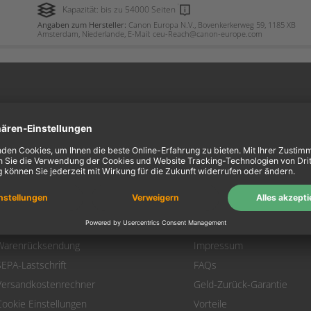
Kapazität: bis zu 54000 Seiten
Angaben zum Hersteller:
Canon Europa N.V., Bovenkerkerweg 59, 1185 XB
Amsterdam, Niederlande, E-Mail: ceu-Reach@canon-europe.com
ein Konto
Information
Mein Konto
Über uns
Login
AGB
Warenkorb
Datenschutz
Zahlung
Widerrufsbelehrung
Versand
Hausmarken-Garantie
Warenrücksendung
Impressum
SEPA-Lastschrift
FAQs
Versandkostenrechner
Geld-Zurück-Garantie
Cookie Einstellungen
Vorteile