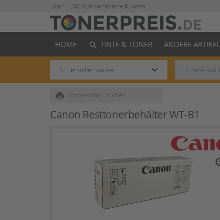
Über 1.000.000 zufriedene Kunden
HOME
TINTE & TONER
ANDERE ARTIKE
search
keyboard_arrow_down
print
Passend für Drucker
Canon Resttonerbehälter WT-B1
zo