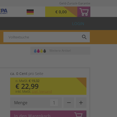
Geld-Zurück-Garantie
€ 0,00
LOGIN
search
Weitere Artikel
ca. 0 Cent
pro Seite
o. MwSt.
€ 19,32
€ 22,99
inkl. MwSt.
zzgl. Versand
remove
add
Menge
In den Warenkorb