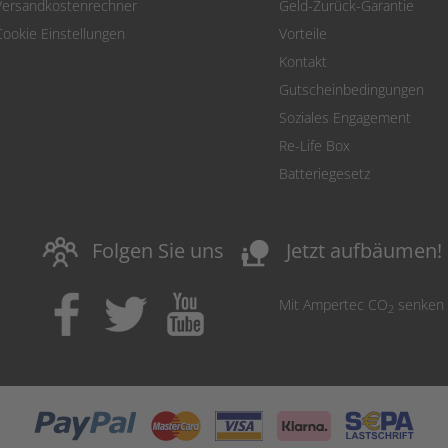
Versandkostenrechner
Geld-Zurück-Garantie
Cookie Einstellungen
Vorteile
Kontakt
Gutscheinbedingungen
Soziales Engagement
Re-Life Box
Batteriegesetz
nature_people
Folgen Sie uns
Jetzt aufbäumen!
Mit Ampertec CO
senken
2