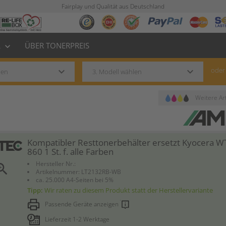
Fairplay und Qualität aus Deutschland
L
ÜBER TONERPREIS
keyboard_arrow_down
keyboard_arrow_down
keyboard_arrow_down
oder
Weitere Art
Kompatibler Resttonerbehälter ersetzt Kyocera W
860 1 St. f. alle Farben
Hersteller Nr.:
om_in
Artikelnummer: LT2132RB-WB
ca. 25.000 A4-Seiten bei 5%
Tipp:
Wir raten zu diesem Produkt statt der Herstellervariante
Passende Geräte anzeigen
Lieferzeit 1-2 Werktage