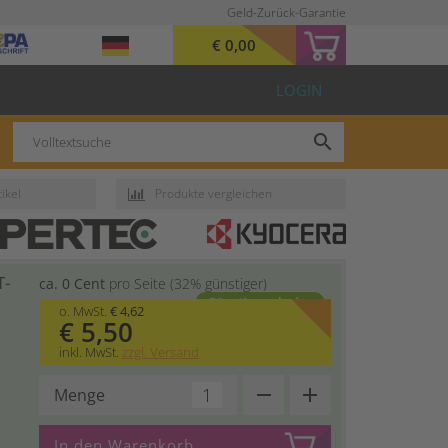
Geld-Zurück-Garantie
€ 0,00
LOGIN
search
ikel
Produkte vergleichen
T-
ca. 0 Cent
pro Seite (32% günstiger)
Günstiger als das
o. MwSt.
€ 4,62
Herstellerprodukt
€ 5,50
inkl. MwSt.
zzgl. Versand
remove
add
Menge
In den Warenkorb