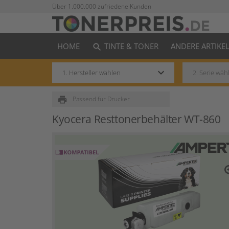
Über 1.000.000 zufriedene Kunden
HOME
TINTE & TONER
ANDERE ARTIKE
search
keyboard_arrow_down
print
Passend für Drucker
Kyocera Resttonerbehälter WT-860
zo