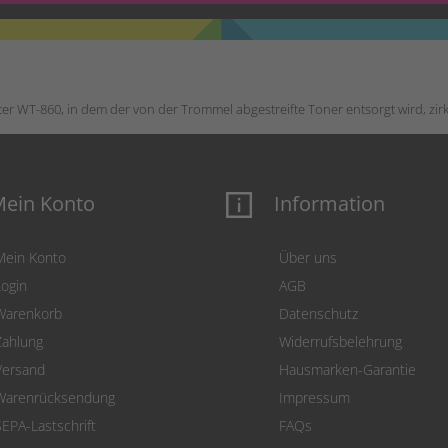
r WT-860, in dem der von der Trommel abgestreifte Toner entsorgt wird, zirk
ein Konto
Information
Mein Konto
Über uns
Login
AGB
Warenkorb
Datenschutz
Zahlung
Widerrufsbelehrung
Versand
Hausmarken-Garantie
Warenrücksendung
Impressum
SEPA-Lastschrift
FAQs