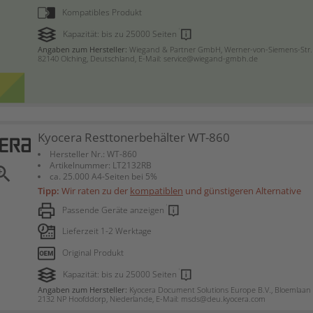
Kompatibles Produkt
Kapazität: bis zu 25000 Seiten
Angaben zum Hersteller:
Wiegand & Partner GmbH, Werner-von-Siemens-Str. 
82140 Olching, Deutschland, E-Mail: service@wiegand-gmbh.de
Kyocera Resttonerbehälter WT-860
Hersteller Nr.: WT-860
Artikelnummer: LT2132RB
om_in
ca. 25.000 A4-Seiten bei 5%
Tipp:
Wir raten zu der
kompatiblen
und günstigeren Alternative
Passende Geräte anzeigen
Lieferzeit 1-2 Werktage
Original Produkt
Kapazität: bis zu 25000 Seiten
Angaben zum Hersteller:
Kyocera Document Solutions Europe B.V., Bloemlaan 
2132 NP Hoofddorp, Niederlande, E-Mail: msds@deu.kyocera.com