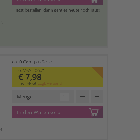
Jetzt bestellen, dann geht es heute noch raus!
6,
ca. 0 Cent
pro Seite
o. MwSt.
€ 6,71
€ 7,98
inkl. MwSt.
zzgl. Versand
remove
add
Menge
In den Warenkorb
4,