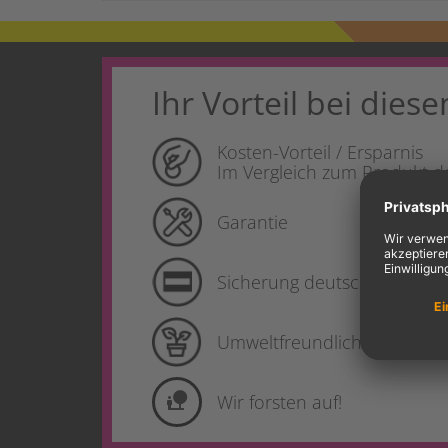
Ihr Vorteil bei diese
Kosten-Vorteil / Ersparnis
Im Vergleich zum Produkt de
Garantie
Sicherung deutscher Produk
Umweltfreundlich
nature_people
Wir forsten auf!