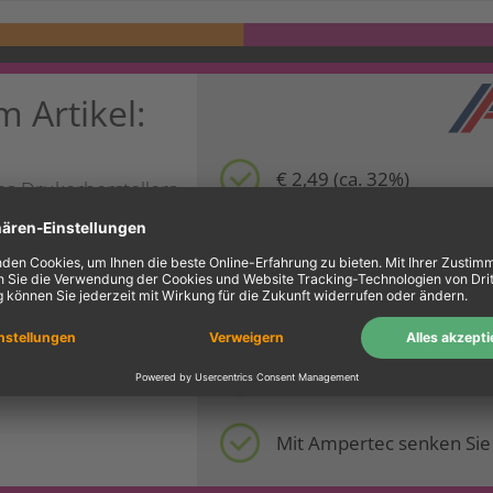
m Artikel:
€ 2,49 (ca. 32%)
s Drukerherstellers
10 Jahre Garantie
tionsstandorte
Standort Deutschland ste
Umweltfreundlich durch 
Mit Ampertec senken Sie