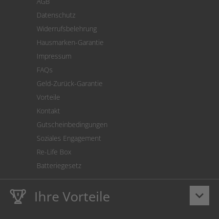
AGB
Versand
Datenschutz
Warenrücksendung
Widerrufsbelehrung
SEPA-Lastschrift
Hausmarken-Garantie
Versandkostenrechner
Impressum
Cookie Einstellungen
FAQs
Geld-Zurück-Garantie
Vorteile
Kontakt
Gutscheinbedingungen
Soziales Engagement
Re-Life Box
Batteriegesetz
Ihre Vorteile
keyboard_arrow_down