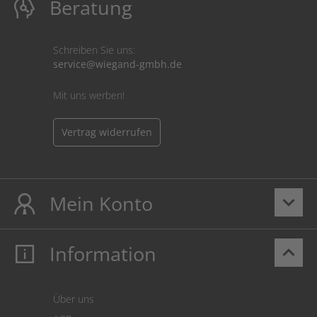
Beratung
Schreiben Sie uns:
service@wiegand-gmbh.de
Mit uns werben!
Vertrag widerrufen
Mein Konto
keyboard_arrow_down
Information
keyboard_arrow_up
Mein Konto
Login
Warenkorb
Über uns
Zahlung