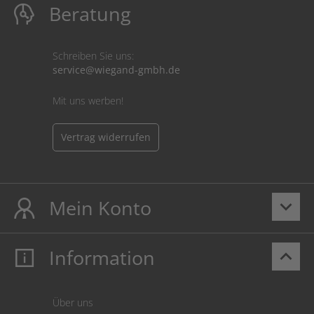
Beratung
Schreiben Sie uns:
service@wiegand-gmbh.de
Mit uns werben!
Vertrag widerrufen
Mein Konto
keyboard_arrow_down
Information
keyboard_arrow_up
Mein Konto
Login
Warenkorb
Über uns
Zahlung