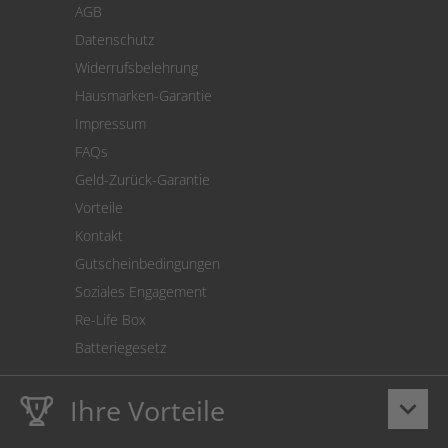
AGB
Versand
Datenschutz
Warenrücksendung
Widerrufsbelehrung
SEPA-Lastschrift
Hausmarken-Garantie
Versandkostenrechner
Impressum
Cookie Einstellungen
FAQs
Geld-Zurück-Garantie
Vorteile
Kontakt
Gutscheinbedingungen
Soziales Engagement
Re-Life Box
Batteriegesetz
Ihre Vorteile
keyboard_arrow_down