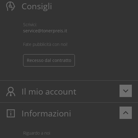
Consigli
Scrivici:
service@tonerpreis.it
Fate pubblicità con noi!
Recesso dal contratto
Il mio account
keyboard_arrow_down
Informazioni
keyboard_arrow_up
Il mio account
Login
Carrello prodotti
Riguardo a noi
Pagamento