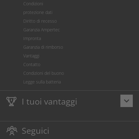
Condizioni
Spedizione
protezione dati
Restituzione della merce
Diritto di recesso
Addebito diretto SEPA
Garanzia Ampertec
Calcolatore dei costi
Impronta
Impostazioni dei cookie
Garanzia di rimborso
Vantaggi
Contatto
Condizioni del buono
Legge sulla batteria
I tuoi vantaggi
keyboard_arrow_down
Dieci anni
Garanzia Ampertec
su toner e inchiostro
proteggono anche la stampante.
Seguici
Rispettoso dellambiente evitando gli sprechi.