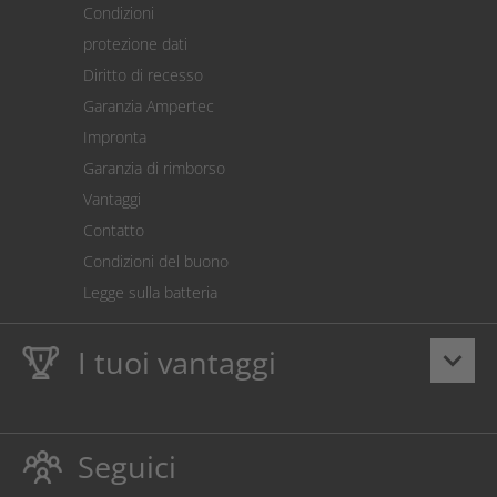
Condizioni
Spedizione
protezione dati
Restituzione della merce
Diritto di recesso
Addebito diretto SEPA
Garanzia Ampertec
Calcolatore dei costi
Impronta
Impostazioni dei cookie
Garanzia di rimborso
Vantaggi
Contatto
Condizioni del buono
Legge sulla batteria
I tuoi vantaggi
keyboard_arrow_down
Dieci anni
Garanzia Ampertec
su toner e inchiostro
proteggono anche la stampante.
Seguici
Rispettoso dellambiente evitando gli sprechi.