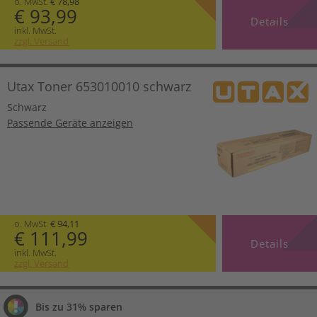
o. MwSt.
€ 78,98
€ 93,99
Details
inkl. MwSt.
zzgl. Versand
Utax Toner 653010010 schwarz
Schwarz
Passende Geräte anzeigen
o. MwSt.
€ 94,11
€ 111,99
Details
inkl. MwSt.
zzgl. Versand
Bis zu 31% sparen