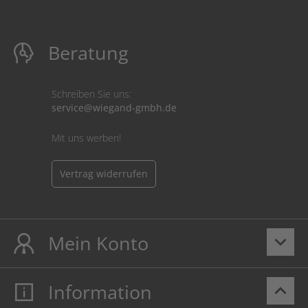
Beratung
Schreiben Sie uns:
service@wiegand-gmbh.de
Mit uns werben!
Vertrag widerrufen
Mein Konto
keyboard_arrow_down
Information
keyboard_arrow_up
Mein Konto
Login