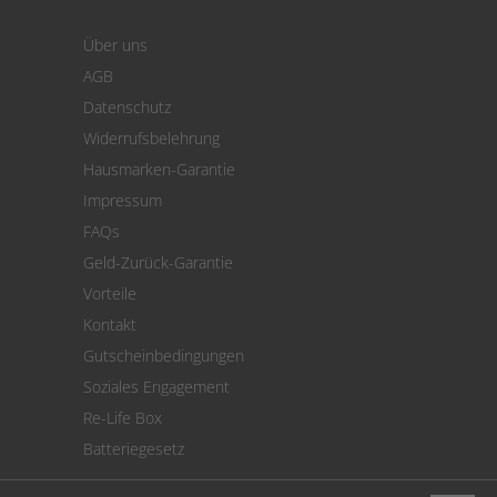
Warenkorb
Über uns
Zahlung
AGB
Versand
Datenschutz
Warenrücksendung
Widerrufsbelehrung
SEPA-Lastschrift
Hausmarken-Garantie
Versandkostenrechner
Impressum
Cookie Einstellungen
FAQs
Geld-Zurück-Garantie
Vorteile
Kontakt
Gutscheinbedingungen
Soziales Engagement
Re-Life Box
Batteriegesetz